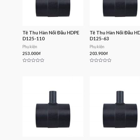
Tê Thu Hàn Nối Đầu HDPE
Tê Thu Hàn Nối Đầu H
D125-110
D125-63
Phụ kiện
Phụ kiện
253.000
₫
203.900
₫
Rated
Rated
0
0
out
out
of
of
5
5