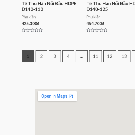
Tê Thu Hàn Nối Đầu HDPE
Tê Thu Hàn Nối Đầu H
D140-110
D140-125
Phụ kiện
Phụ kiện
425.300
₫
454.700
₫
Rated
Rated
0
0
out
out
of
of
5
5
1
2
3
4
…
11
12
13