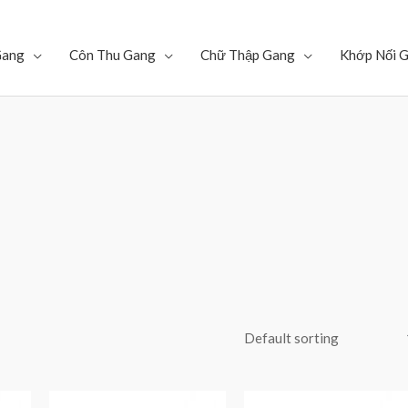
Gang
Côn Thu Gang
Chữ Thập Gang
Khớp Nối 