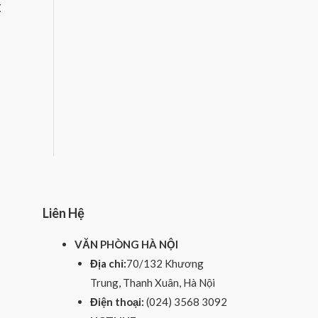
0
E
o
u
t
o
f
5
Liên Hệ
VĂN PHÒNG HÀ NỘI
Địa chỉ:
70/132 Khương
Trung, Thanh Xuân, Hà Nội
Điện thoại:
(024) 3568 3092