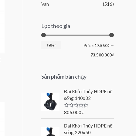
Van
(516)
Lọc theo giá
Filter
Price:
17.550₫
—
73.500.000₫
E
Sản phẩm bán chạy
Đai Khởi Thủy HDPE nối
sống 140x32
806.000
₫
R
a
t
Đai Khởi Thủy HDPE nối
e
d
sống 220x50
0