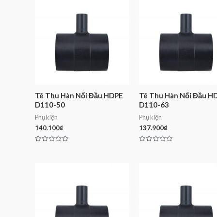
Tê Thu Hàn Nối Đầu HDPE
Tê Thu Hàn Nối Đầu H
D110-50
D110-63
Phụ kiện
Phụ kiện
140.100
₫
137.900
₫
Rated
Rated
0
0
out
out
of
of
5
5