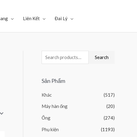
Gang
Liên Kết
Đai Lý
Search
Sản Phẩm
Khác
(517)
Máy hàn ống
(20)
Ống
(274)
Phụ kiện
(1193)