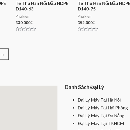
DPE
Tê Thu Hàn Nối Đầu HDPE
Tê Thu Hàn Nối Đầu HDP
D140-63
D140-75
Phụ kiện
Phụ kiện
330.000
₫
352.000
₫
Rated
Rated
0
0
out
out
of
of
5
5
→
Danh Sách Đại Lý
Đại Lý Máy Tại Hà Nội
Đại Lý Máy Tại Hải Phòng
Đại Lý Máy Tại Đà Nẵng
Đại Lý Máy Tại TP.HCM