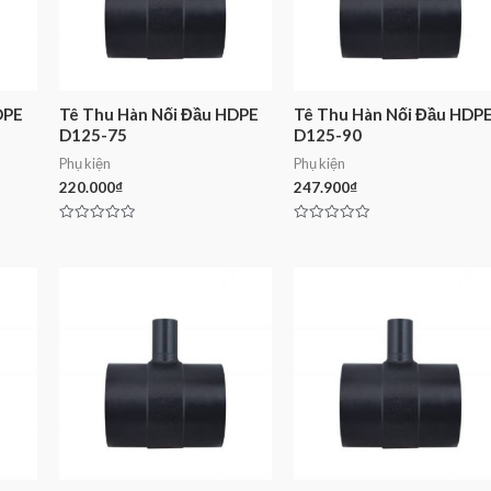
DPE
Tê Thu Hàn Nối Đầu HDPE
Tê Thu Hàn Nối Đầu HDP
D125-75
D125-90
Phụ kiện
Phụ kiện
220.000
₫
247.900
₫
Rated
Rated
0
0
out
out
of
of
5
5