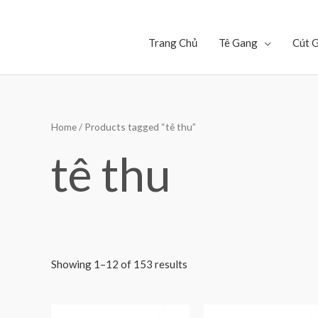
Trang Chủ
Tê Gang
Cút 
Home
/ Products tagged “tê thu”
tê thu
Showing 1–12 of 153 results