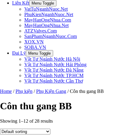
Liên Kết
Menu Toggle
VatTuNganhNuoc.Net
PhuKienNganhNuoc.Net
MayHanOngNhua.Com
MayHanOngNhua.Net
ATZValves.Com
SanPhamNganhNuoc.Com
XOX.VN
SOBA.VN
Đai Lý
Menu Toggle
Vật Tư Ngành Nước Hà Nội
Vật Tư Ngành Nước Hải Phòng
Vật Tư Ngành Nước Đà Nẵng
Vật Tư Ngành Nước TP.HCM
Vật Tư Ngành Nước Cần Thơ
Home
/
Phụ kiện
/
Phụ Kiện Gang
/ Côn thu gang BB
Côn thu gang BB
Showing 1–12 of 28 results