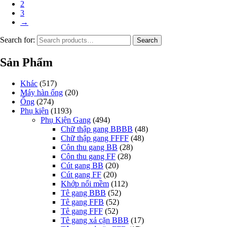
2
3
→
Search for:
Search
Sản Phẩm
Khác
(517)
Máy hàn ống
(20)
Ống
(274)
Phụ kiện
(1193)
Phụ Kiện Gang
(494)
Chữ thập gang BBBB
(48)
Chữ thập gang FFFF
(48)
Côn thu gang BB
(28)
Côn thu gang FF
(28)
Cút gang BB
(20)
Cút gang FF
(20)
Khớp nối mềm
(112)
Tê gang BBB
(52)
Tê gang FFB
(52)
Tê gang FFF
(52)
Tê gang xả cặn BBB
(17)