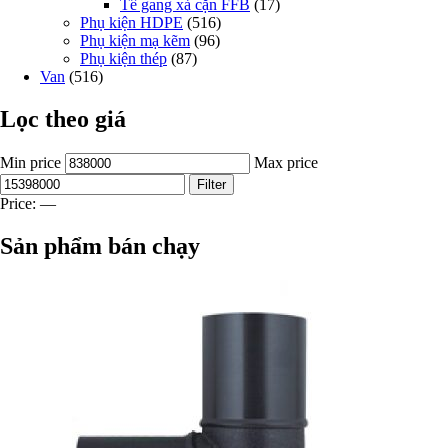
Tê gang xả cặn FFB
(17)
Phụ kiện HDPE
(516)
Phụ kiện mạ kẽm
(96)
Phụ kiện thép
(87)
Van
(516)
Lọc theo giá
Min price
Max price
Filter
Price:
—
Sản phẩm bán chạy