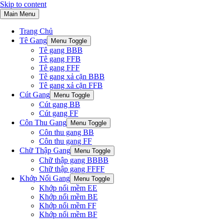
Skip to content
Main Menu
Trang Chủ
Tê Gang
Menu Toggle
Tê gang BBB
Tê gang FFB
Tê gang FFF
Tê gang xả cặn BBB
Tê gang xả cặn FFB
Cút Gang
Menu Toggle
Cút gang BB
Cút gang FF
Côn Thu Gang
Menu Toggle
Côn thu gang BB
Côn thu gang FF
Chữ Thập Gang
Menu Toggle
Chữ thập gang BBBB
Chữ thập gang FFFF
Khớp Nối Gang
Menu Toggle
Khớp nối mềm EE
Khớp nối mềm BE
Khớp nối mềm FF
Khớp nối mềm BF