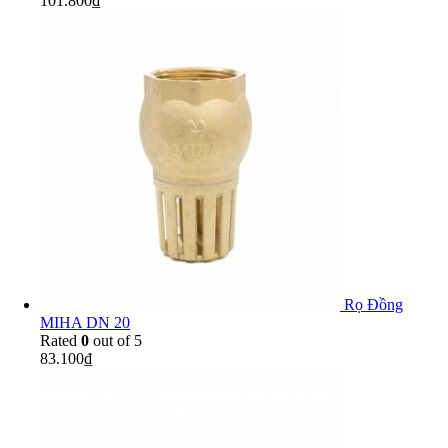
101.800
₫
Rọ Đồng
MIHA DN 20
Rated
0
out of 5
83.100
₫