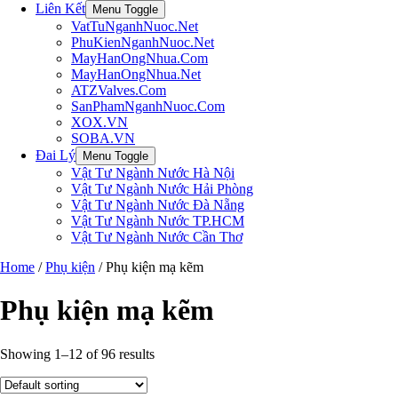
Liên Kết
Menu Toggle
VatTuNganhNuoc.Net
PhuKienNganhNuoc.Net
MayHanOngNhua.Com
MayHanOngNhua.Net
ATZValves.Com
SanPhamNganhNuoc.Com
XOX.VN
SOBA.VN
Đai Lý
Menu Toggle
Vật Tư Ngành Nước Hà Nội
Vật Tư Ngành Nước Hải Phòng
Vật Tư Ngành Nước Đà Nẵng
Vật Tư Ngành Nước TP.HCM
Vật Tư Ngành Nước Cần Thơ
Home
/
Phụ kiện
/ Phụ kiện mạ kẽm
Phụ kiện mạ kẽm
Showing 1–12 of 96 results