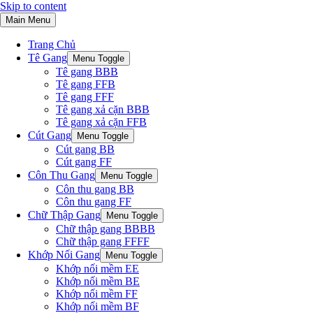
Skip to content
Main Menu
Trang Chủ
Tê Gang
Menu Toggle
Tê gang BBB
Tê gang FFB
Tê gang FFF
Tê gang xả cặn BBB
Tê gang xả cặn FFB
Cút Gang
Menu Toggle
Cút gang BB
Cút gang FF
Côn Thu Gang
Menu Toggle
Côn thu gang BB
Côn thu gang FF
Chữ Thập Gang
Menu Toggle
Chữ thập gang BBBB
Chữ thập gang FFFF
Khớp Nối Gang
Menu Toggle
Khớp nối mềm EE
Khớp nối mềm BE
Khớp nối mềm FF
Khớp nối mềm BF