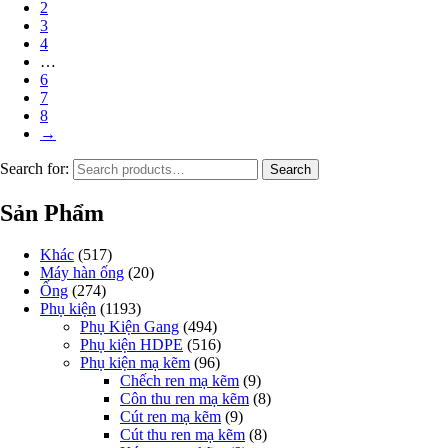
2
3
4
…
6
7
8
→
Search for:
Search
Sản Phẩm
Khác
(517)
Máy hàn ống
(20)
Ống
(274)
Phụ kiện
(1193)
Phụ Kiện Gang
(494)
Phụ kiện HDPE
(516)
Phụ kiện mạ kẽm
(96)
Chếch ren mạ kẽm
(9)
Côn thu ren mạ kẽm
(8)
Cút ren mạ kẽm
(9)
Cút thu ren mạ kẽm
(8)