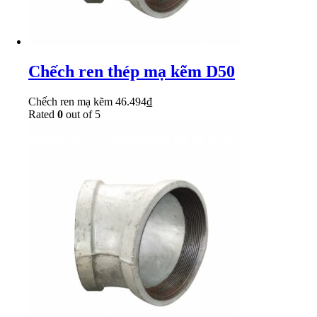
Chếch ren thép mạ kẽm D50
Chếch ren mạ kẽm
46.494
₫
Rated
0
out of 5