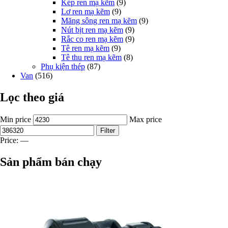
Kép ren mạ kẽm
(9)
Lơ ren mạ kẽm
(9)
Măng sông ren mạ kẽm
(9)
Nút bịt ren mạ kẽm
(9)
Rắc co ren mạ kẽm
(9)
Tê ren mạ kẽm
(9)
Tê thu ren mạ kẽm
(8)
Phụ kiện thép
(87)
Van
(516)
Lọc theo giá
Min price
Max price
Filter
Price:
—
Sản phẩm bán chạy