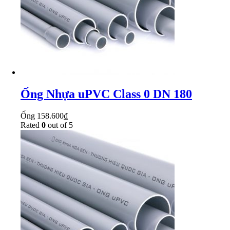
Ống Nhựa uPVC Class 0 DN 180
Ống
158.600
₫
Rated
0
out of 5