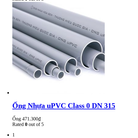
Ống Nhựa uPVC Class 0 DN 315
Ống
471.300
₫
Rated
0
out of 5
1