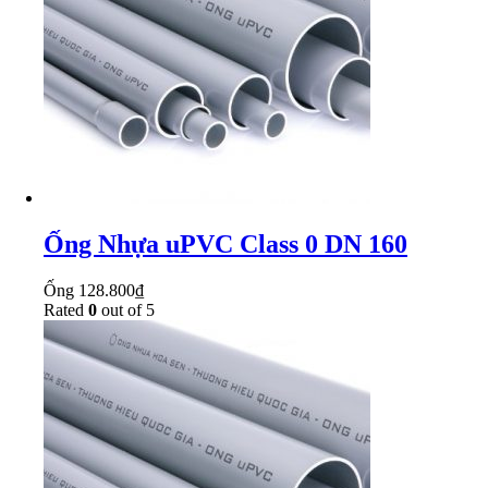
Ống Nhựa uPVC Class 0 DN 160
Ống
128.800
₫
Rated
0
out of 5