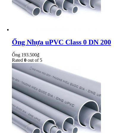
Ống Nhựa uPVC Class 0 DN 200
Ống
193.500
₫
Rated
0
out of 5