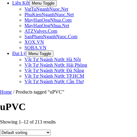
Liên Kết
Menu Toggle
VatTuNganhNuoc.Net
PhuKienNganhNuoc.Net
MayHanOngNhua.Com
MayHanOngNhua.Net
ATZValves.Com
SanPhamNganhNuoc.Com
XOX.VN
SOBA.VN
Đai Lý
Menu Toggle
Vật Tư Ngành Nước Hà Nội
Vật Tư Ngành Nước Hải Phòng
Vật Tư Ngành Nước Đà Nẵng
Vật Tư Ngành Nước TP.HCM
Vật Tư Ngành Nước Cần Thơ
Home
/ Products tagged “uPVC”
uPVC
Showing 1–12 of 213 results