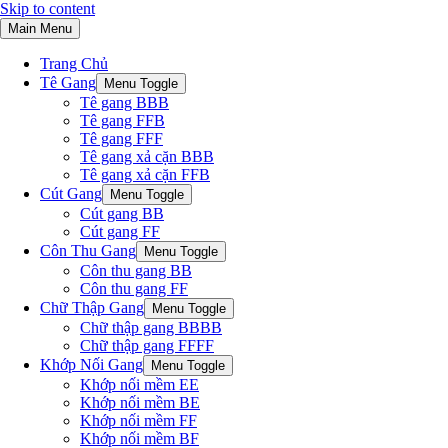
Skip to content
Main Menu
Trang Chủ
Tê Gang
Menu Toggle
Tê gang BBB
Tê gang FFB
Tê gang FFF
Tê gang xả cặn BBB
Tê gang xả cặn FFB
Cút Gang
Menu Toggle
Cút gang BB
Cút gang FF
Côn Thu Gang
Menu Toggle
Côn thu gang BB
Côn thu gang FF
Chữ Thập Gang
Menu Toggle
Chữ thập gang BBBB
Chữ thập gang FFFF
Khớp Nối Gang
Menu Toggle
Khớp nối mềm EE
Khớp nối mềm BE
Khớp nối mềm FF
Khớp nối mềm BF