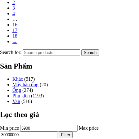
2
3
4
…
16
17
18
→
Search for:
Search
Sản Phẩm
Khác
(517)
Máy hàn ống
(20)
Ống
(274)
Phụ kiện
(1193)
Van
(516)
Lọc theo giá
Min price
Max price
Filter