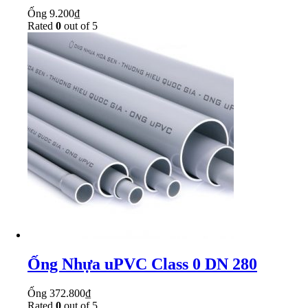
Ống
9.200
₫
Rated
0
out of 5
Ống Nhựa uPVC Class 0 DN 280
Ống
372.800
₫
Rated
0
out of 5