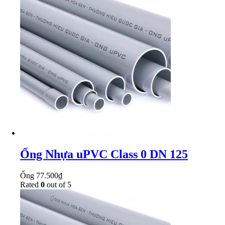
Ống Nhựa uPVC Class 0 DN 125
Ống
77.500
₫
Rated
0
out of 5