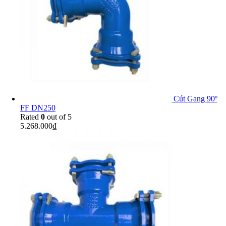
Cút Gang 90º
FF DN250
Rated
0
out of 5
5.268.000
₫