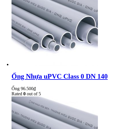
Ống Nhựa uPVC Class 0 DN 140
Ống
96.500
₫
Rated
0
out of 5