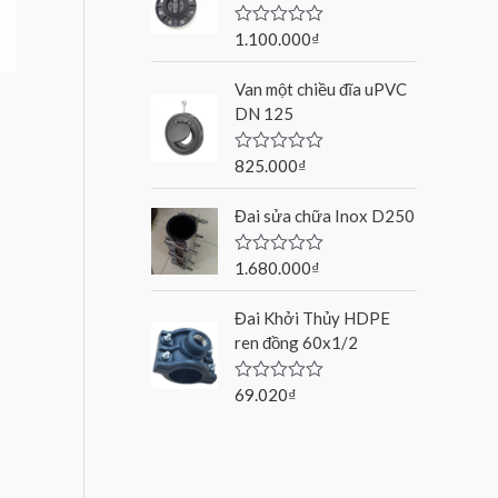
o
u
1.100.000
₫
R
t
a
o
t
f
Van một chiều đĩa uPVC
e
5
d
DN 125
0
o
u
825.000
₫
R
t
a
o
t
f
Đai sửa chữa Inox D250
e
5
d
0
o
1.680.000
₫
R
u
a
t
t
o
Đai Khởi Thủy HDPE
e
f
d
ren đồng 60x1/2
5
0
o
u
69.020
₫
R
t
a
o
t
f
e
5
d
0
o