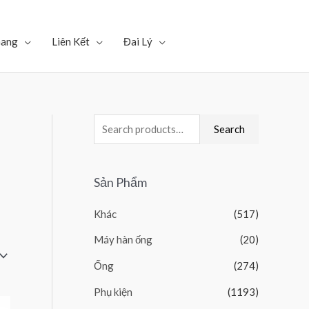
Gang
Liên Kết
Đai Lý
Search
Sản Phẩm
Khác
(517)
Máy hàn ống
(20)
Ống
(274)
Phụ kiện
(1193)