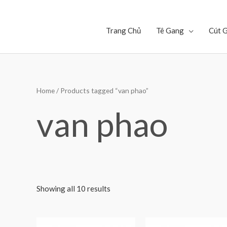
Trang Chủ
Tê Gang
Cút 
Home
/ Products tagged “van phao”
van phao
Showing all 10 results