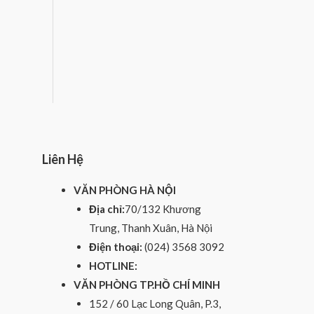
u
t
o
f
5
Liên Hệ
VĂN PHÒNG HÀ NỘI
Địa chỉ:
70/132 Khương
Trung, Thanh Xuân, Hà Nội
Điện thoại:
(024) 3568 3092
HOTLINE:
VĂN PHÒNG TP.HỒ CHÍ MINH
152 / 60 Lạc Long Quân, P.3,