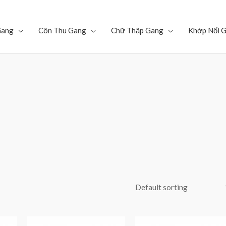
Gang
Côn Thu Gang
Chữ Thập Gang
Khớp Nối 