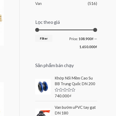
Van
(516)
Lọc theo giá
Filter
Price:
108.900₫
—
1.650.000₫
Sản phẩm bán chạy
Khớp Nối Mềm Cao Su
BB Trung Quốc DN 200
740.000
₫
R
a
t
Van bướm uPVC tay gạt
e
d
DN 180
0