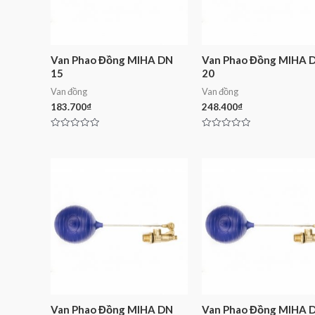
Van Phao Đồng MIHA DN
Van Phao Đồng MIHA 
15
20
Van đồng
Van đồng
183.700
₫
248.400
₫
Rated
Rated
0
0
out
out
of
of
5
5
Van Phao Đồng MIHA DN
Van Phao Đồng MIHA 