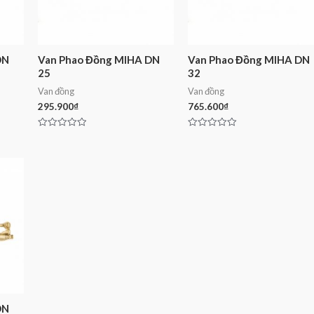
DN
Van Phao Đồng MIHA DN
Van Phao Đồng MIHA DN
25
32
Van đồng
Van đồng
295.900
₫
765.600
₫
Rated
Rated
0
0
out
out
of
of
5
5
DN