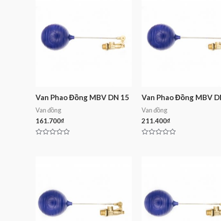
Van Phao Đồng MBV DN 15
Van Phao Đồng MBV D
Van đồng
Van đồng
161.700
₫
211.400
₫
Rated
Rated
0
0
out
out
of
of
5
5