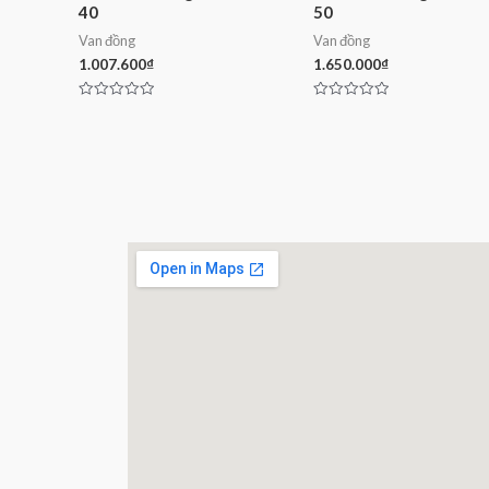
40
50
Van đồng
Van đồng
1.007.600
₫
1.650.000
₫
Rated
Rated
0
0
out
out
of
of
5
5