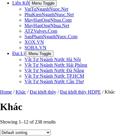
Liên Kết
Menu Toggle
VatTuNganhNuoc.Net
PhuKienNganhNuoc.Net
MayHanOngNhua.Com
MayHanOngNhua.Net
ATZValves.Com
SanPhamNganhNuoc.Com
XOX.VN
SOBA.VN
Đai Lý
Menu Toggle
Vật Tư Ngành Nước Hà Nội
Vật Tư Ngành Nước Hải Phòng
Vật Tư Ngành Nước Đà Nẵng
Vật Tư Ngành Nước TP.HCM
Vật Tư Ngành Nước Cần Thơ
Home
/
Khác
/
Đai khởi thủy
/
Đai khởi thủy HDPE
/ Khác
Khác
Showing 1–12 of 238 results