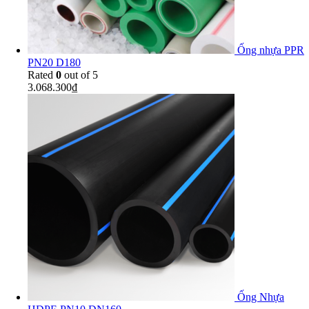
Ống nhựa PPR
PN20 D180
Rated
0
out of 5
3.068.300
₫
Ống Nhựa