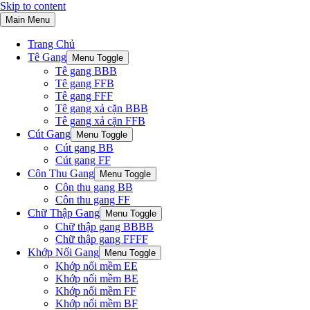
Skip to content
Main Menu
Trang Chủ
Tê Gang
Menu Toggle
Tê gang BBB
Tê gang FFB
Tê gang FFF
Tê gang xả cặn BBB
Tê gang xả cặn FFB
Cút Gang
Menu Toggle
Cút gang BB
Cút gang FF
Côn Thu Gang
Menu Toggle
Côn thu gang BB
Côn thu gang FF
Chữ Thập Gang
Menu Toggle
Chữ thập gang BBBB
Chữ thập gang FFFF
Khớp Nối Gang
Menu Toggle
Khớp nối mềm EE
Khớp nối mềm BE
Khớp nối mềm FF
Khớp nối mềm BF