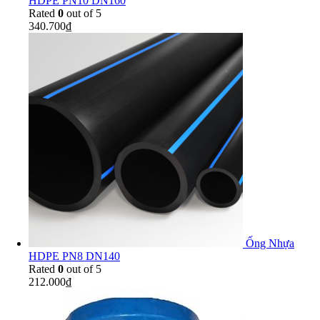
HDPE PN10 DN160
Rated
0
out of 5
340.700
₫
Ống Nhựa
HDPE PN8 DN140
Rated
0
out of 5
212.000
₫