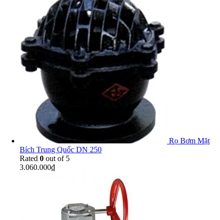
Rọ Bơm Mặt
Bích Trung Quốc DN 250
Rated
0
out of 5
3.060.000
₫