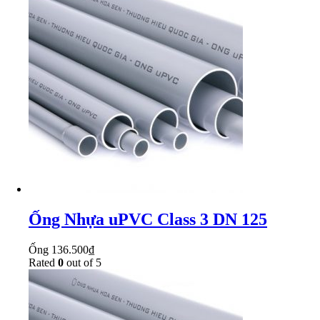
Ống Nhựa uPVC Class 3 DN 125
Ống
136.500
₫
Rated
0
out of 5