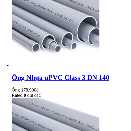
Ống Nhựa uPVC Class 3 DN 140
Ống
178.900
₫
Rated
0
out of 5