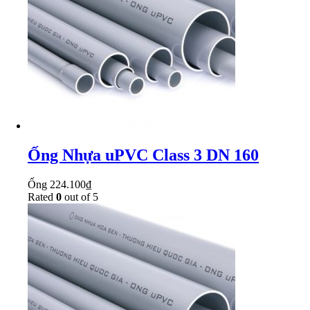
Ống Nhựa uPVC Class 3 DN 160
Ống
224.100
₫
Rated
0
out of 5