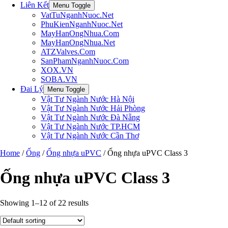
Liên Kết
Menu Toggle
VatTuNganhNuoc.Net
PhuKienNganhNuoc.Net
MayHanOngNhua.Com
MayHanOngNhua.Net
ATZValves.Com
SanPhamNganhNuoc.Com
XOX.VN
SOBA.VN
Đai Lý
Menu Toggle
Vật Tư Ngành Nước Hà Nội
Vật Tư Ngành Nước Hải Phòng
Vật Tư Ngành Nước Đà Nẵng
Vật Tư Ngành Nước TP.HCM
Vật Tư Ngành Nước Cần Thơ
Home
/
Ống
/
Ống nhựa uPVC
/ Ống nhựa uPVC Class 3
Ống nhựa uPVC Class 3
Showing 1–12 of 22 results