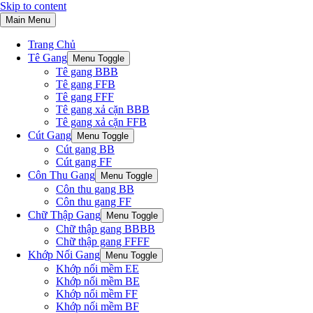
Skip to content
Main Menu
Trang Chủ
Tê Gang
Menu Toggle
Tê gang BBB
Tê gang FFB
Tê gang FFF
Tê gang xả cặn BBB
Tê gang xả cặn FFB
Cút Gang
Menu Toggle
Cút gang BB
Cút gang FF
Côn Thu Gang
Menu Toggle
Côn thu gang BB
Côn thu gang FF
Chữ Thập Gang
Menu Toggle
Chữ thập gang BBBB
Chữ thập gang FFFF
Khớp Nối Gang
Menu Toggle
Khớp nối mềm EE
Khớp nối mềm BE
Khớp nối mềm FF
Khớp nối mềm BF