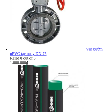
Van bướm
uPVC tay quay DN 75
Rated
0
out of 5
1.000.000
₫