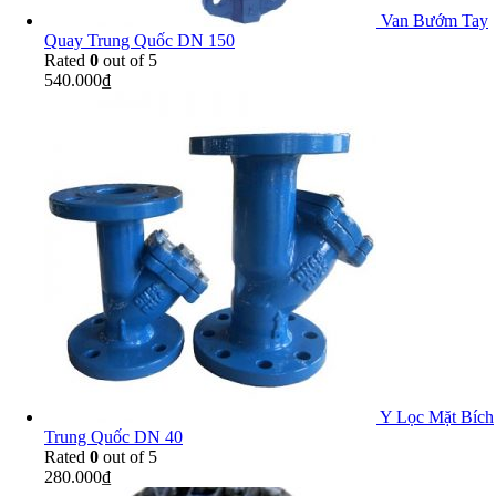
Van Bướm Tay
Quay Trung Quốc DN 150
Rated
0
out of 5
540.000
₫
Y Lọc Mặt Bích
Trung Quốc DN 40
Rated
0
out of 5
280.000
₫