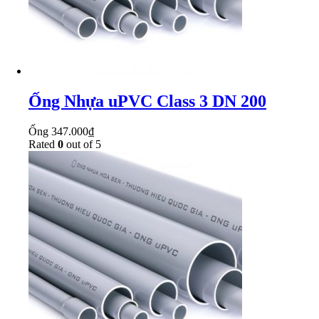
Ống Nhựa uPVC Class 3 DN 200
Ống
347.000
₫
Rated
0
out of 5