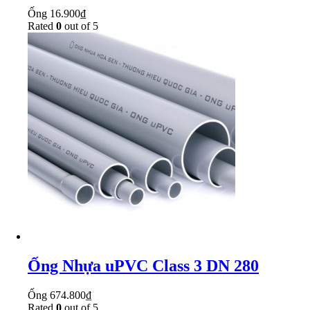
Ống
16.900
₫
Rated
0
out of 5
Ống Nhựa uPVC Class 3 DN 280
Ống
674.800
₫
Rated
0
out of 5