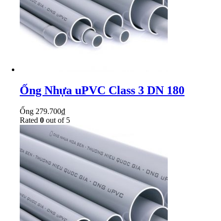
Ống Nhựa uPVC Class 3 DN 180
Ống
279.700
₫
Rated
0
out of 5