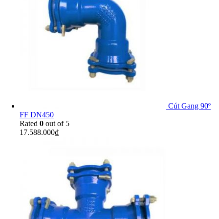
Cút Gang 90º
FF DN450
Rated
0
out of 5
17.588.000
₫