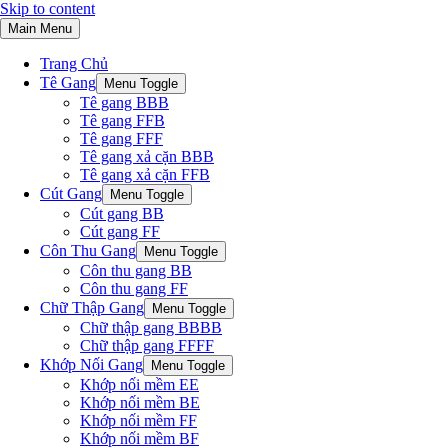
Skip to content
Main Menu
Trang Chủ
Tê Gang
Menu Toggle
Tê gang BBB
Tê gang FFB
Tê gang FFF
Tê gang xả cặn BBB
Tê gang xả cặn FFB
Cút Gang
Menu Toggle
Cút gang BB
Cút gang FF
Côn Thu Gang
Menu Toggle
Côn thu gang BB
Côn thu gang FF
Chữ Thập Gang
Menu Toggle
Chữ thập gang BBBB
Chữ thập gang FFFF
Khớp Nối Gang
Menu Toggle
Khớp nối mềm EE
Khớp nối mềm BE
Khớp nối mềm FF
Khớp nối mềm BF