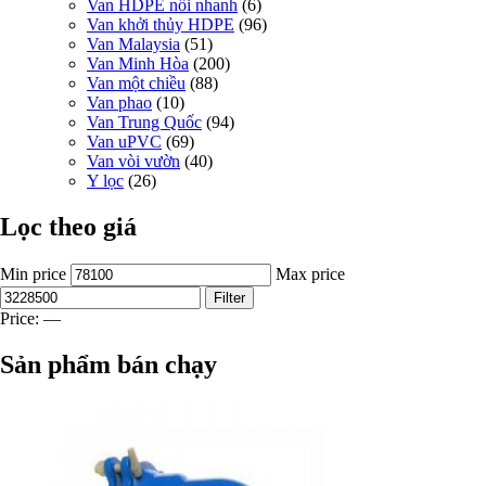
Van HDPE nối nhanh
(6)
Van khởi thủy HDPE
(96)
Van Malaysia
(51)
Van Minh Hòa
(200)
Van một chiều
(88)
Van phao
(10)
Van Trung Quốc
(94)
Van uPVC
(69)
Van vòi vườn
(40)
Y lọc
(26)
Lọc theo giá
Min price
Max price
Filter
Price:
—
Sản phẩm bán chạy