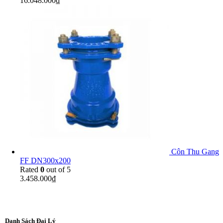
16.048.000
₫
Côn Thu Gang
FF DN300x200
Rated
0
out of 5
3.458.000
₫
Danh Sách Đại Lý