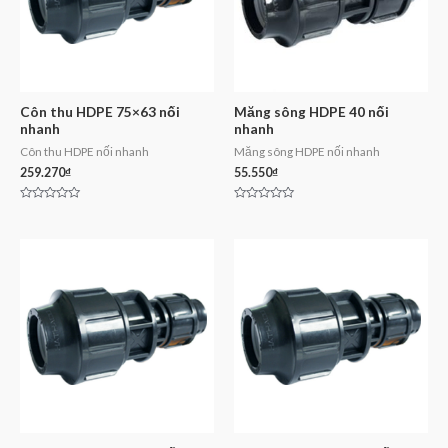
Côn thu HDPE 75×63 nối
Măng sông HDPE 40 nối
nhanh
nhanh
Côn thu HDPE nối nhanh
Măng sông HDPE nối nhanh
259.270
₫
55.550
₫
Rated
Rated
0
0
out
out
of
of
5
5