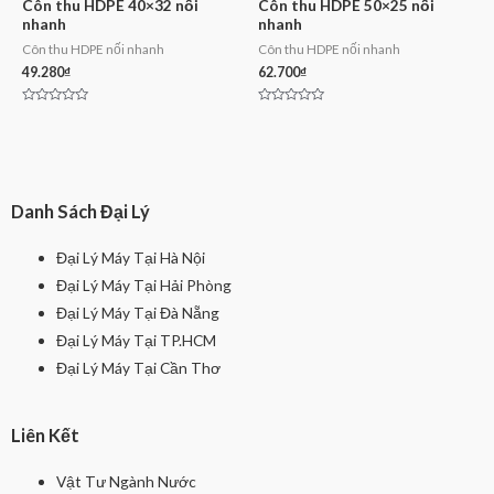
Côn thu HDPE 40×32 nối
Côn thu HDPE 50×25 nối
nhanh
nhanh
Côn thu HDPE nối nhanh
Côn thu HDPE nối nhanh
49.280
₫
62.700
₫
Rated
Rated
0
0
out
out
of
of
5
5
Danh Sách Đại Lý
Đại Lý Máy Tại Hà Nội
Đại Lý Máy Tại Hải Phòng
Đại Lý Máy Tại Đà Nẵng
Đại Lý Máy Tại TP.HCM
Đại Lý Máy Tại Cần Thơ
Liên Kết
Vật Tư Ngành Nước