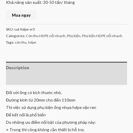
Khả năng sản xuất: 30-50 tấn/ tháng
Mua ngay
SKU:
cut-hdpe-vr5
Categories:
Côn thu HDPE nối nhanh
,
Phụ kiện
,
Phụ kiện HDPE nối nhanh
Tags:
côn thu
,
hdpe
Description
Reviews (0)
Đối với ống có kích thước nhỏ,
Đường kính từ 20mm cho đến 110mm
Thì việc sử dụng phụ kiện ống nhựa hdpe vặn ren
Để kết nối là phổ biến
Do những ưu điểm nổi bật của phương pháp này:
+ Trong thi công không cần thiết bị hỗ trợ,