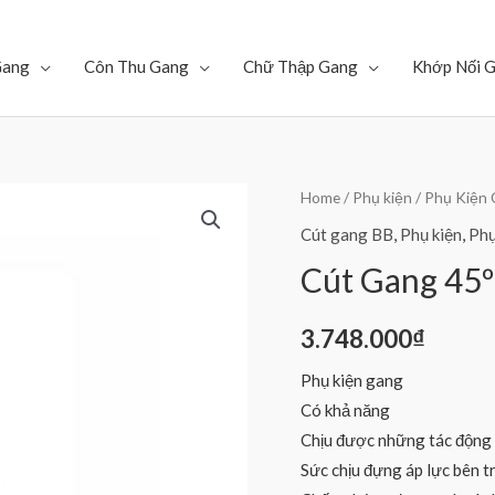
Gang
Côn Thu Gang
Chữ Thập Gang
Khớp Nối 
Home
/
Phụ kiện
/
Phụ Kiện
Cút gang BB
,
Phụ kiện
,
Phụ
Cút Gang 45
3.748.000
₫
Phụ kiện gang
Có khả năng
Chịu được những tác động b
Sức chịu đựng áp lực bên t