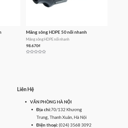
h
Măng sông HDPE 50 nối nhanh
Măng sông HDPE nối nhanh
98.670
₫
Rated
0
out
of
5
Liên Hệ
VĂN PHÒNG HÀ NỘI
Địa chỉ:
70/132 Khương
Trung, Thanh Xuân, Hà Nội
Điện thoại:
(024) 3568 3092