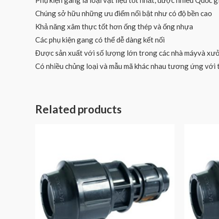
Phụ kiện gang là loại vật liệu tốt nhất, được nhiều Quốc g
Chúng sở hữu những ưu điểm nổi bật như có độ bền cao
Khả năng xâm thực tốt hơn ống thép và ống nhựa
Các phụ kiện gang có thể dễ dàng kết nối
Được sản xuất với số lượng lớn trong các nhà máyvà xư
Có nhiều chủng loại và mẫu mã khác nhau tương ứng với t
Related products