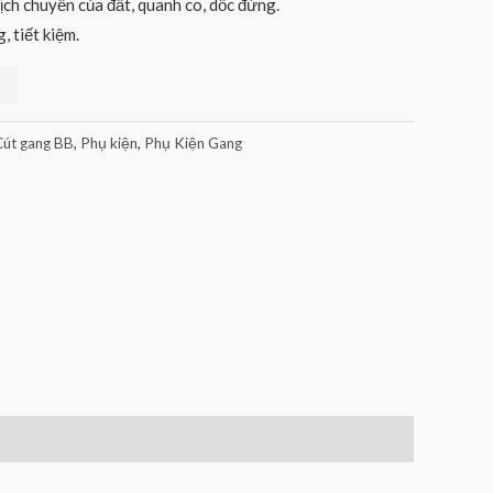
ịch chuyển của đất, quanh co, dốc đứng.
, tiết kiệm.
Cút gang BB
,
Phụ kiện
,
Phụ Kiện Gang