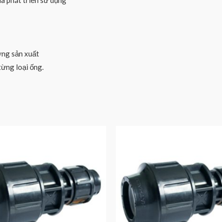
ia phát triển sử dụng
ởng sản xuất
ừng loại ống.