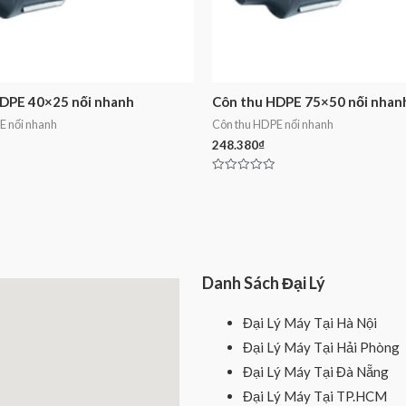
DPE 40×25 nối nhanh
Côn thu HDPE 75×50 nối nhan
E nối nhanh
Côn thu HDPE nối nhanh
248.380
₫
Rated
0
out
of
5
Danh Sách Đại Lý
Đại Lý Máy Tại Hà Nội
Đại Lý Máy Tại Hải Phòng
Đại Lý Máy Tại Đà Nẵng
Đại Lý Máy Tại TP.HCM