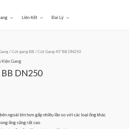
Gang
Liên Kết
Đai Lý
 Gang
/
Cút gang BB
/ Cút Gang 45º BB DN250
 Kiện Gang
º BB DN250
ên ngoài lớn hơn gấp nhiều lần so với các loại ống khác
rong ống cũng rất cao