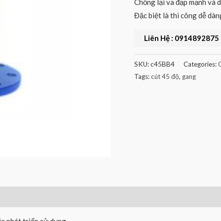
Chống lại va đạp mạnh và d
Đặc biệt là thi công dễ dàng
Liên Hệ : 0914892875
SKU:
c45BB4
Categories:
Tags:
cút 45 độ
,
gang