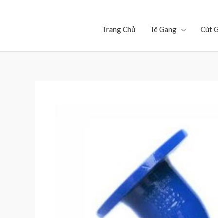
Trang Chủ
Tê Gang
Cút 