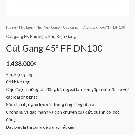
Home
/
Phụ kiện
/
Phụ Kiện Gang
/
Cút gang FF
/ Cút Gang 45º FF DN100
Cút gang FF
,
Phụ kiện
,
Phụ Kiện Gang
Cút Gang 45º FF DN100
1.438.000
₫
Phụ kiện gang
Có khả năng
Chịu được những tác động bên ngoài lớn hơn gấp nhiều lần so với
các loại ống khác
Sức chịu đựng áp lực bên trong ống cũng rất cao
Chống lại va đạp mạnh và dịch chuyển của đất, quanh co, dốc
đứng.
Đặc biệt là thi công dễ dàng, tiết kiệm.