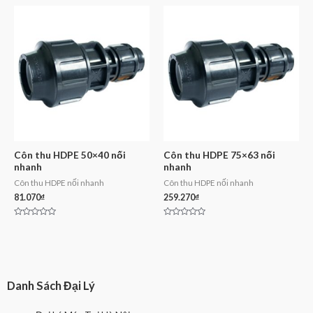
out
out
of
of
5
5
Côn thu HDPE 50×40 nối
Côn thu HDPE 75×63 nối
nhanh
nhanh
Côn thu HDPE nối nhanh
Côn thu HDPE nối nhanh
81.070
₫
259.270
₫
Rated
Rated
0
0
out
out
of
of
5
5
Danh Sách Đại Lý