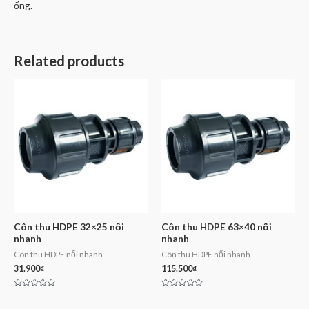
ống.
Related products
Côn thu HDPE 32×25 nối
Côn thu HDPE 63×40 nối
nhanh
nhanh
Côn thu HDPE nối nhanh
Côn thu HDPE nối nhanh
31.900
₫
115.500
₫
Rated
Rated
0
0