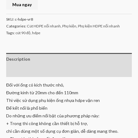
Mua ngay
SKU:
c-hdpe-vr8
Categories:
Cút HDPE nối nhanh
,
Phụ kiện
,
Phụ kiện HDPE nối nhanh
Tags:
cút 90 độ
,
hdpe
Description
Reviews (0)
Đối với ống có kích thước nhỏ,
Đường kính từ 20mm cho đến 110mm
Thì việc sử dụng phụ kiện ống nhựa hdpe vặn ren
Để kết nối là phổ biến
Do những ưu điểm nổi bật của phương pháp này:
+ Trong thi công không cần thiết bị hỗ trợ,
chỉ cần dùng một số dụng cụ đơn giản, dễ dàng mang theo.