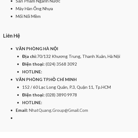
Sản Phầm Ngành Nước
Máy Hàn Ống Nhựa
Mối Nối Mềm
Liên Hệ
VĂN PHÒNG HÀ NỘI
Địa chỉ:
70/132 Khương Trung, Thanh Xuân, Hà Nội
Điện thoại:
(024) 3568 3092
HOTLINE:
VĂN PHÒNG TP.HỒ CHÍ MINH
152 / 60 Lạc Long Quân, P.3, Quận 11, Tp.HCM
Điện thoại:
(028) 3890 9978
HOTLINE:
Email:
NhatQuang.Group@Gmail.Com