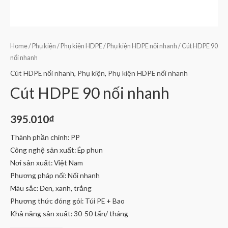
Home
/
Phụ kiện
/
Phụ kiện HDPE
/
Phụ kiện HDPE nối nhanh
/ Cút HDPE 90
nối nhanh
Cút HDPE nối nhanh
,
Phụ kiện
,
Phụ kiện HDPE nối nhanh
Cút HDPE 90 nối nhanh
395.010
₫
Thành phần chính: PP
Công nghệ sản xuất: Ép phun
Nơi sản xuất: Việt Nam
Phương pháp nối: Nối nhanh
Màu sắc: Đen, xanh, trắng
Phương thức đóng gói: Túi PE + Bao
Khả năng sản xuất: 30-50 tấn/ tháng