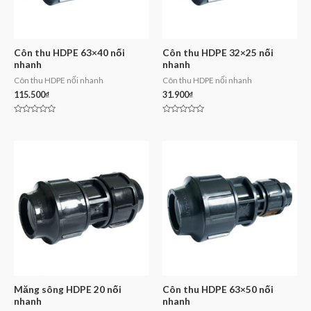
Côn thu HDPE 63×40 nối
Côn thu HDPE 32×25 nối
nhanh
nhanh
Côn thu HDPE nối nhanh
Côn thu HDPE nối nhanh
115.500
₫
31.900
₫
Rated
Rated
0
0
out
out
of
of
5
5
Măng sông HDPE 20 nối
Côn thu HDPE 63×50 nối
nhanh
nhanh