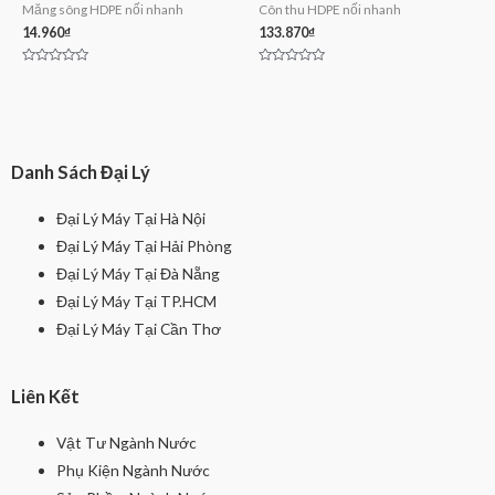
Măng sông HDPE nối nhanh
Côn thu HDPE nối nhanh
14.960
₫
133.870
₫
Rated
Rated
0
0
out
out
of
of
5
5
Danh Sách Đại Lý
Đại Lý Máy Tại Hà Nội
Đại Lý Máy Tại Hải Phòng
Đại Lý Máy Tại Đà Nẵng
Đại Lý Máy Tại TP.HCM
Đại Lý Máy Tại Cần Thơ
Liên Kết
Vật Tư Ngành Nước
Phụ Kiện Ngành Nước