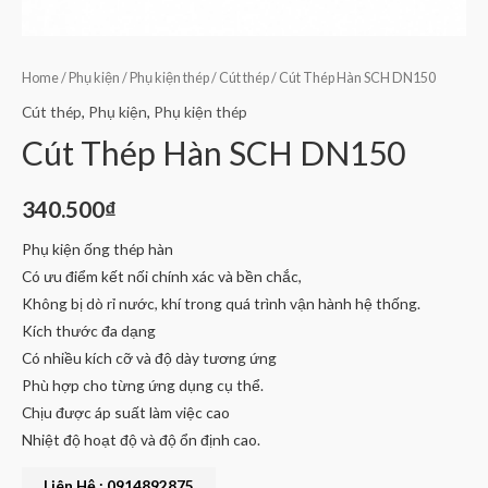
Home
/
Phụ kiện
/
Phụ kiện thép
/
Cút thép
/ Cút Thép Hàn SCH DN150
Cút thép
,
Phụ kiện
,
Phụ kiện thép
Cút Thép Hàn SCH DN150
340.500
₫
Phụ kiện ống thép hàn
Có ưu điểm kết nối chính xác và bền chắc,
Không bị dò rỉ nước, khí trong quá trình vận hành hệ thống.
Kích thước đa dạng
Có nhiều kích cỡ và độ dày tương ứng
Phù hợp cho từng ứng dụng cụ thể.
Chịu được áp suất làm việc cao
Nhiệt độ hoạt độ và độ ổn định cao.
Liên Hệ : 0914892875