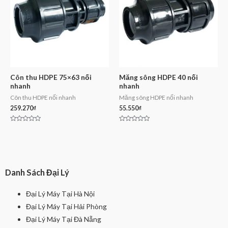
Côn thu HDPE 75×63 nối
Măng sông HDPE 40 nối
nhanh
nhanh
Côn thu HDPE nối nhanh
Măng sông HDPE nối nhanh
259.270
₫
55.550
₫
Rated
Rated
0
0
out
out
of
of
5
5
Danh Sách Đại Lý
Đại Lý Máy Tại Hà Nội
Đại Lý Máy Tại Hải Phòng
Đại Lý Máy Tại Đà Nẵng