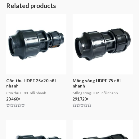
Related products
Côn thu HDPE 25×20 nối
Măng sông HDPE 75 nối
nhanh
nhanh
Côn thu HDPE nối nhanh
Măng sông HDPE nối nhanh
20.460
₫
291.720
₫
Rated
Rated
0
0
out
out
of
of
5
5