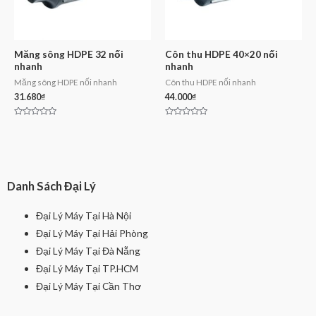
Măng sông HDPE 32 nối
Côn thu HDPE 40×20 nối
nhanh
nhanh
Măng sông HDPE nối nhanh
Côn thu HDPE nối nhanh
31.680
₫
44.000
₫
Rated
Rated
0
0
out
out
of
of
5
5
Danh Sách Đại Lý
Đại Lý Máy Tại Hà Nội
Đại Lý Máy Tại Hải Phòng
Đại Lý Máy Tại Đà Nẵng
Đại Lý Máy Tại TP.HCM
Đại Lý Máy Tại Cần Thơ