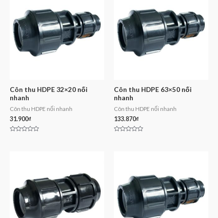
Côn thu HDPE 32×20 nối
Côn thu HDPE 63×50 nối
nhanh
nhanh
Côn thu HDPE nối nhanh
Côn thu HDPE nối nhanh
31.900
₫
133.870
₫
Rated
Rated
0
0
out
out
of
of
5
5