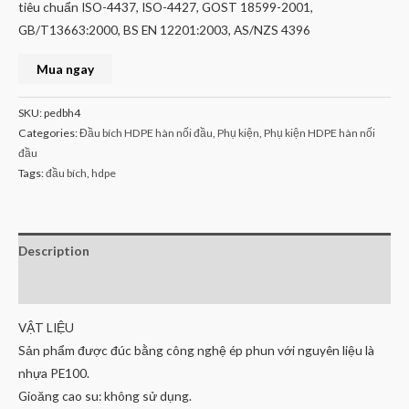
tiêu chuẩn ISO-4437, ISO-4427, GOST 18599-2001,
GB/T13663:2000, BS EN 12201:2003, AS/NZS 4396
Mua ngay
SKU:
pedbh4
Categories:
Đầu bích HDPE hàn nối đầu
,
Phụ kiện
,
Phụ kiện HDPE hàn nối
đầu
Tags:
đầu bích
,
hdpe
Description
Reviews (0)
VẬT LIỆU
Sản phẩm được đúc bằng công nghệ ép phun với nguyên liệu là
nhựa PE100.
Gioăng cao su: không sử dụng.