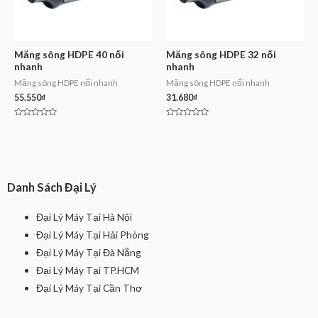
Măng sông HDPE 40 nối
Măng sông HDPE 32 nối
nhanh
nhanh
Măng sông HDPE nối nhanh
Măng sông HDPE nối nhanh
55.550
₫
31.680
₫
Rated
Rated
0
0
out
out
of
of
5
5
Danh Sách Đại Lý
Đại Lý Máy Tại Hà Nội
Đại Lý Máy Tại Hải Phòng
Đại Lý Máy Tại Đà Nẵng
Đại Lý Máy Tại TP.HCM
Đại Lý Máy Tại Cần Thơ