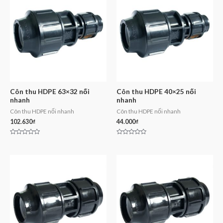
Côn thu HDPE 63×32 nối
Côn thu HDPE 40×25 nối
nhanh
nhanh
Côn thu HDPE nối nhanh
Côn thu HDPE nối nhanh
102.630
₫
44.000
₫
Rated
Rated
0
0
out
out
of
of
5
5