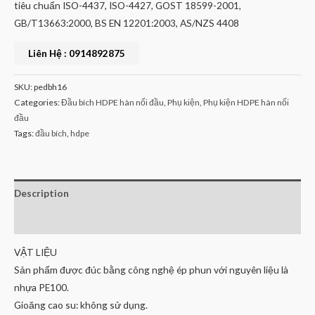
tiêu chuẩn ISO-4437, ISO-4427, GOST 18599-2001,
GB/T13663:2000, BS EN 12201:2003, AS/NZS 4408
Liên Hệ : 0914892875
SKU:
pedbh16
Categories:
Đầu bích HDPE hàn nối đầu
,
Phụ kiện
,
Phụ kiện HDPE hàn nối
đầu
Tags:
đầu bích
,
hdpe
Description
Reviews (0)
VẬT LIỆU
Sản phẩm được đúc bằng công nghệ ép phun với nguyên liệu là
nhựa PE100.
Gioăng cao su: không sử dụng.