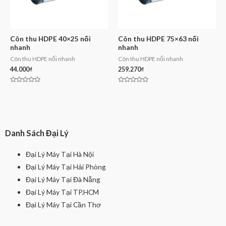
Côn thu HDPE 40×25 nối
Côn thu HDPE 75×63 nối
nhanh
nhanh
Côn thu HDPE nối nhanh
Côn thu HDPE nối nhanh
44.000
₫
259.270
₫
Rated
Rated
0
0
out
out
of
of
5
5
Danh Sách Đại Lý
Đại Lý Máy Tại Hà Nội
Đại Lý Máy Tại Hải Phòng
Đại Lý Máy Tại Đà Nẵng
Đại Lý Máy Tại TP.HCM
Đại Lý Máy Tại Cần Thơ