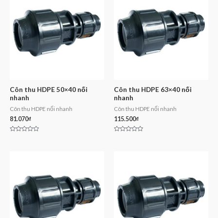
Côn thu HDPE 50×40 nối
Côn thu HDPE 63×40 nối
nhanh
nhanh
Côn thu HDPE nối nhanh
Côn thu HDPE nối nhanh
81.070
₫
115.500
₫
Rated
Rated
0
0
out
out
of
of
5
5