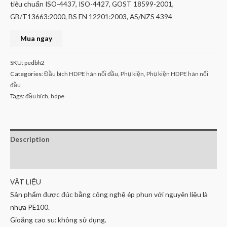
tiêu chuẩn ISO-4437, ISO-4427, GOST 18599-2001,
GB/T13663:2000, BS EN 12201:2003, AS/NZS 4394
Mua ngay
SKU:
pedbh2
Categories:
Đầu bích HDPE hàn nối đầu
,
Phụ kiện
,
Phụ kiện HDPE hàn nối
đầu
Tags:
đầu bích
,
hdpe
Description
Reviews (0)
VẬT LIỆU
Sản phẩm được đúc bằng công nghệ ép phun với nguyên liệu là
nhựa PE100.
Gioăng cao su: không sử dụng.