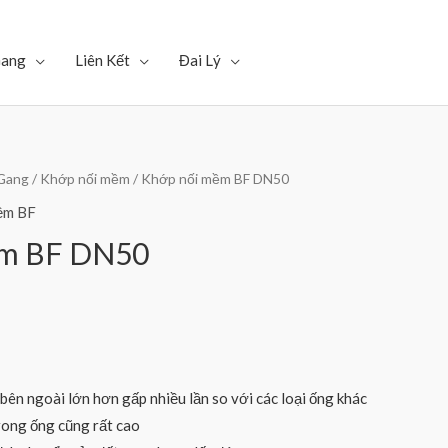
Gang
Liên Kết
Đai Lý
 Gang
/
Khớp nối mềm
/ Khớp nối mềm BF DN50
ềm BF
ềm BF DN50
ên ngoài lớn hơn gấp nhiều lần so với các loại ống khác
rong ống cũng rất cao