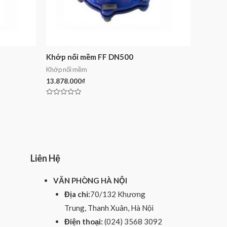
Khớp nối mềm FF DN500
Khớp nối mềm
13.878.000
₫
Rated
0
out
of
5
Liên Hệ
VĂN PHÒNG HÀ NỘI
Địa chỉ:
70/132 Khương
Trung, Thanh Xuân, Hà Nội
Điện thoại:
(024) 3568 3092