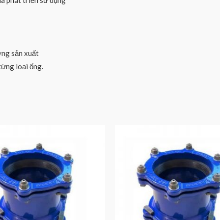
ia phát triển sử dụng
ởng sản xuất
ừng loại ống.