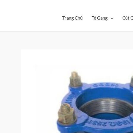
Trang Chủ
Tê Gang
Cút 