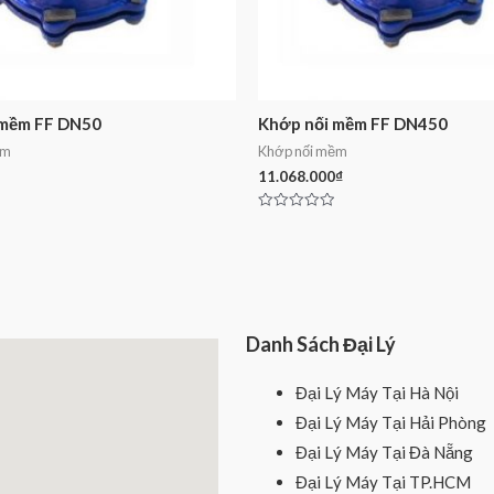
 mềm FF DN50
Khớp nối mềm FF DN450
ềm
Khớp nối mềm
11.068.000
₫
Rated
0
out
of
5
Danh Sách Đại Lý
Đại Lý Máy Tại Hà Nội
Đại Lý Máy Tại Hải Phòng
Đại Lý Máy Tại Đà Nẵng
Đại Lý Máy Tại TP.HCM