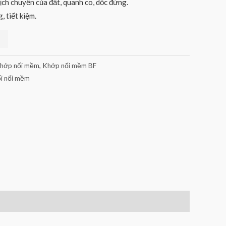
ịch chuyển của đất, quanh co, dốc đứng.
, tiết kiệm.
hớp nối mềm
,
Khớp nối mềm BF
i nối mềm