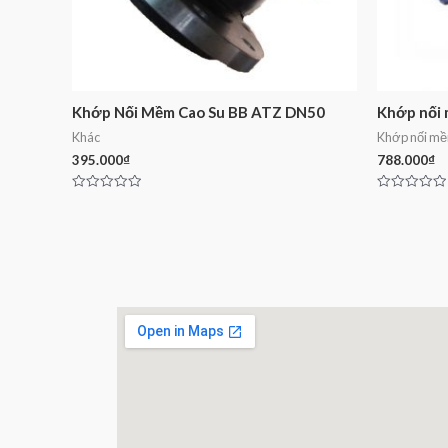
Khớp Nối Mềm Cao Su BB ATZ DN50
Khớp nối
Khác
Khớp nối m
395.000
₫
788.000
₫
Rated
Rated
0
0
out
out
of
of
5
5