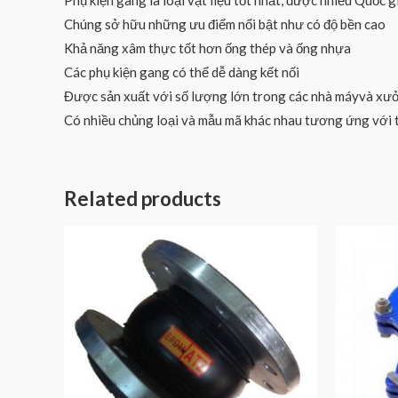
Phụ kiện gang là loại vật liệu tốt nhất, được nhiều Quốc g
Chúng sở hữu những ưu điểm nổi bật như có độ bền cao
Khả năng xâm thực tốt hơn ống thép và ống nhựa
Các phụ kiện gang có thể dễ dàng kết nối
Được sản xuất với số lượng lớn trong các nhà máyvà xư
Có nhiều chủng loại và mẫu mã khác nhau tương ứng với t
Related products