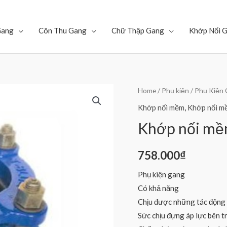
Gang
Côn Thu Gang
Chữ Thập Gang
Khớp Nối 
Home
/
Phụ kiện
/
Phụ Kiện
Khớp nối mềm
,
Khớp nối m
Khớp nối m
758.000
₫
Phụ kiện gang
Có khả năng
Chịu được những tác động b
Sức chịu đựng áp lực bên t