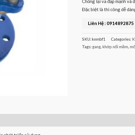
Chống lại va đạp mạnh và d
Đặc biệt là thi công dễ dàng
Liên Hệ : 0914892875
SKU:
knmbf1
Categories:
K
Tags:
gang
,
khớp nối mềm
,
mố