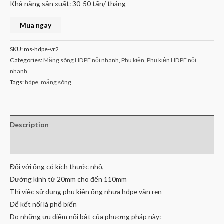
Khả năng sản xuất: 30-50 tấn/ tháng
Mua ngay
SKU:
ms-hdpe-vr2
Categories:
Măng sông HDPE nối nhanh
,
Phụ kiện
,
Phụ kiện HDPE nối
nhanh
Tags:
hdpe
,
măng sông
Description
Reviews (0)
Đối với ống có kích thước nhỏ,
Đường kính từ 20mm cho đến 110mm
Thì việc sử dụng phụ kiện ống nhựa hdpe vặn ren
Để kết nối là phổ biến
Do những ưu điểm nổi bật của phương pháp này: