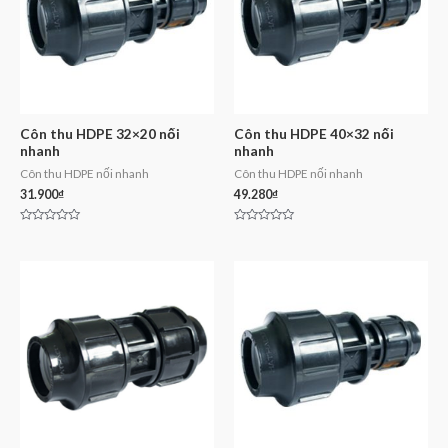
Côn thu HDPE 32×20 nối
Côn thu HDPE 40×32 nối
nhanh
nhanh
Côn thu HDPE nối nhanh
Côn thu HDPE nối nhanh
31.900
₫
49.280
₫
Rated
Rated
0
0
out
out
of
of
5
5