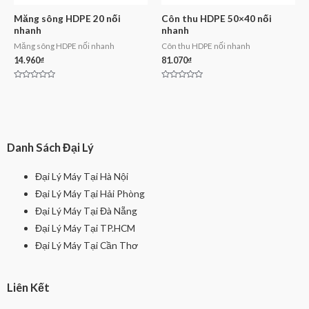
Măng sông HDPE 20 nối
Côn thu HDPE 50×40 nối
nhanh
nhanh
Măng sông HDPE nối nhanh
Côn thu HDPE nối nhanh
14.960
₫
81.070
₫
Rated
Rated
0
0
out
out
of
of
5
5
Danh Sách Đại Lý
Đại Lý Máy Tại Hà Nội
Đại Lý Máy Tại Hải Phòng
Đại Lý Máy Tại Đà Nẵng
Đại Lý Máy Tại TP.HCM
Đại Lý Máy Tại Cần Thơ
Liên Kết