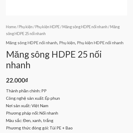
Home
/
Phụ kiện
/
Phụ kiện HDPE
/
Măng sông HDPE nối nhanh
/ Măng
sông HDPE 25 nối nhanh
Măng sông HDPE nối nhanh
,
Phụ kiện
,
Phụ kiện HDPE nối nhanh
Măng sông HDPE 25 nối
nhanh
22.000
₫
Thành phần chính: PP
Công nghệ sản xuất: Ép phun
Nơi sản xuất: Việt Nam
Phương pháp nối: Nối nhanh
Màu sắc: Đen, xanh, trắng
Phương thức đóng gói: Túi PE + Bao