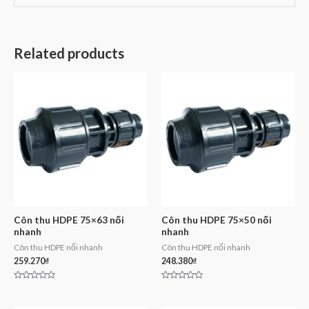
Related products
Côn thu HDPE 75×63 nối
Côn thu HDPE 75×50 nối
nhanh
nhanh
Côn thu HDPE nối nhanh
Côn thu HDPE nối nhanh
259.270
₫
248.380
₫
Rated
Rated
0
0
out
out