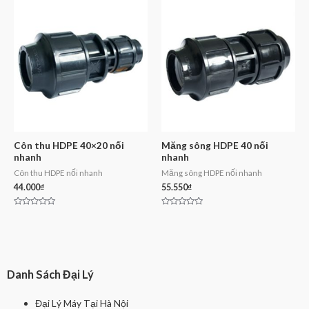
of
of
5
5
Côn thu HDPE 40×20 nối
Măng sông HDPE 40 nối
nhanh
nhanh
Côn thu HDPE nối nhanh
Măng sông HDPE nối nhanh
44.000
₫
55.550
₫
Rated
Rated
0
0
out
out
of
of
5
5
Danh Sách Đại Lý
Đại Lý Máy Tại Hà Nội