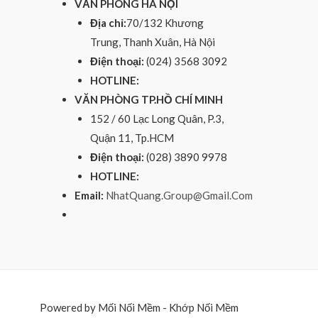
VĂN PHÒNG HÀ NỘI
Địa chỉ:
70/132 Khương
Trung, Thanh Xuân, Hà Nội
Điện thoại:
(024) 3568 3092
HOTLINE:
VĂN PHÒNG TP.HỒ CHÍ MINH
152 / 60 Lạc Long Quân, P.3,
Quận 11, Tp.HCM
Điện thoại:
(028) 3890 9978
HOTLINE:
Email:
NhatQuang.Group@Gmail.Com
Powered by Mối Nối Mềm - Khớp Nối Mềm