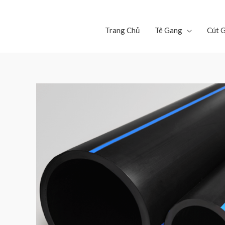
Trang Chủ
Tê Gang
Cút 