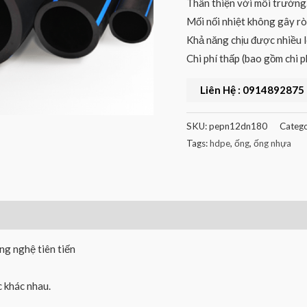
Thân thiện với môi trường
Mối nối nhiệt không gây rò 
Khả năng chịu được nhiều l
Chi phí thấp (bao gồm chi p
Liên Hệ : 0914892875
SKU:
pepn12dn180
Catego
Tags:
hdpe
,
ống
,
ống nhựa
g nghệ tiên tiến
 khác nhau.