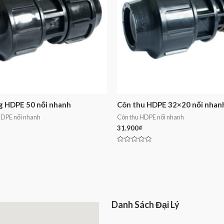
 HDPE 50 nối nhanh
Côn thu HDPE 32×20 nối nhan
DPE nối nhanh
Côn thu HDPE nối nhanh
31.900
₫
Rated
0
out
of
5
Danh Sách Đại Lý