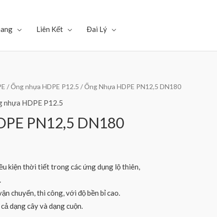
Gang
Liên Kết
Đai Lý
PE
/
Ống nhựa HDPE P12.5
/ Ống Nhựa HDPE PN12,5 DN180
g nhựa HDPE P12.5
DPE PN12,5 DN180
u kiện thời tiết trong các ứng dụng lộ thiên,
.
ận chuyển, thi công, với độ bền bỉ cao.
ở cả dạng cây và dạng cuộn.