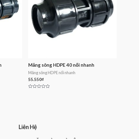
h
Măng sông HDPE 40 nối nhanh
Măng sông HDPE nối nhanh
55.550
₫
Rated
0
out
of
5
Liên Hệ