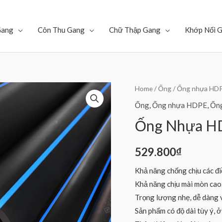
Gang
Côn Thu Gang
Chữ Thập Gang
Khớp Nối 
Home
/
Ống
/
Ống nhựa HD
Ống
,
Ống nhựa HDPE
,
Ốn
Ống Nhựa H
529.800
₫
Khả năng chống chịu các điề
Khả năng chịu mài mòn cao
Trọng lượng nhẹ, dễ dàng v
Sản phẩm có độ dài tùy ý, 