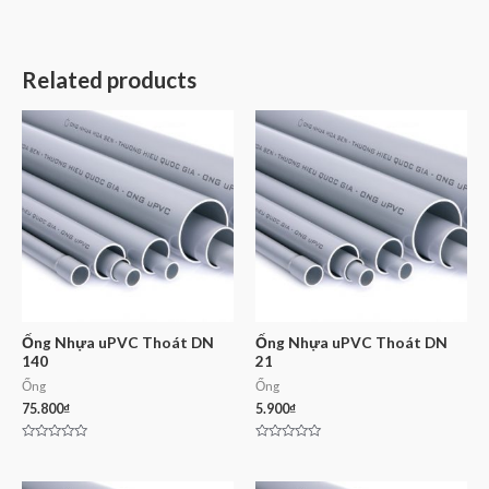
Related products
Ống Nhựa uPVC Thoát DN
Ống Nhựa uPVC Thoát DN
140
21
Ống
Ống
75.800
₫
5.900
₫
Rated
Rated
0
0
out
out
of
of