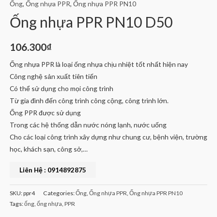
Ống
,
Ống nhựa PPR
,
Ống nhựa PPR PN10
Ống nhựa PPR PN10 D50
106.300
₫
Ống nhựa PPR là loại ống nhựa chịu nhiệt tốt nhất hiện nay
Công nghệ sản xuất tiên tiến
Có thể sử dụng cho mọi công trình
Từ gia đình đến công trình công cộng, công trình lớn.
Ống PPR được sử dụng
Trong các hệ thống dẫn nước nóng lạnh, nước uống
Cho các loại công trình xây dựng như chung cư, bệnh viện, trường
học, khách sạn, công sở,…
Liên Hệ : 0914892875
SKU:
ppr4
Categories:
Ống
,
Ống nhựa PPR
,
Ống nhựa PPR PN10
Tags:
ống
,
ống nhựa
,
PPR