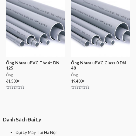
5
5
Ống Nhựa uPVC Thoát DN
Ống Nhựa uPVC Class 0 DN
125
48
Ống
Ống
61.500
₫
19.400
₫
Rated
Rated
0
0
out
out
of
of
5
5
Danh Sách Đại Lý
Đại Lý Máy Tại Hà Nội