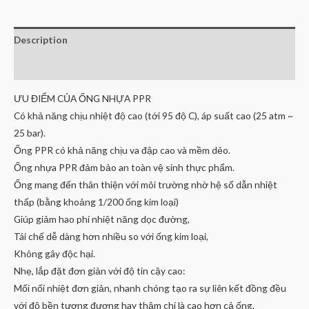
Description
Reviews (0)
ƯU ĐIỂM CỦA ỐNG NHỰA PPR
Có khả năng chịu nhiệt độ cao (tới 95 độ C), áp suất cao (25 atm ~
25 bar).
Ống PPR có khả năng chịu va đập cao và mềm dẻo.
Ống nhựa PPR đảm bảo an toàn vệ sinh thực phẩm.
Ống mang đến thân thiện với môi trường nhờ hệ số dẫn nhiệt
thấp (bằng khoảng 1/200 ống kim loại)
Giúp giảm hao phí nhiệt năng dọc đường,
Tái chế dễ dàng hơn nhiều so với ống kim loại,
Không gây độc hại.
Nhẹ, lắp đặt đơn giản với độ tin cậy cao:
Mối nối nhiệt đơn giản, nhanh chóng tạo ra sự liên kết đồng đều
với độ bền tương đương hay thậm chí là cao hơn cả ống.