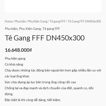
Home
/
Phụ kiện
/
Phụ Kiện Gang
/
Tê gang FFF
/ Tê Gang FFF DN450x300
Phụ kiện
,
Phụ Kiện Gang
,
Tê gang FFF
Tê Gang FFF DN450x300
16.648.000
₫
Phụ kiện gang
Có khả năng
Chịu được những tác động bên ngoài lớn hơn gấp nhiều lần so với
các loại ống khác
Sức chịu đựng áp lực bên trong ống cũng rất cao
Chống lại va đạp mạnh và dịch chuyển của đất, quanh co, dốc
đứng.
Đặc biệt là thi công dễ dàng, tiết kiệm.