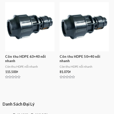
out
out
of
of
5
5
Côn thu HDPE 63×40 nối
Côn thu HDPE 50×40 nối
nhanh
nhanh
Côn thu HDPE nối nhanh
Côn thu HDPE nối nhanh
115.500
₫
81.070
₫
Rated
Rated
0
0
out
out
of
of
5
5
Danh Sách Đại Lý