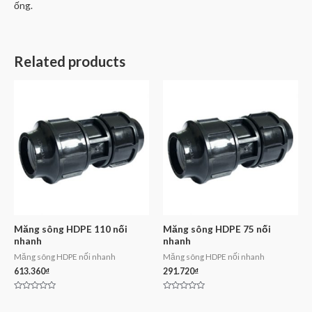
ống.
Related products
Măng sông HDPE 110 nối
Măng sông HDPE 75 nối
nhanh
nhanh
Măng sông HDPE nối nhanh
Măng sông HDPE nối nhanh
613.360
₫
291.720
₫
Rated
Rated
0
0