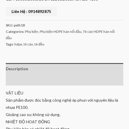
Liên Hệ : 0914892875
SKU:
peth18
Categories:
Phụ kiện
,
Phụ kiện HDPE hàn nối đầu
,
Tê cân HDPE hàn nối
đầu
Tags:
hdpe
,
tê cân
,
tê đều
Description
Reviews (0)
VẬT LIỆU
Sản phẩm được đúc bằng công nghệ ép phun với nguyên liệu là
nhựa PE100.
Gioăng cao su: không sử dụng.
NHIỆT ĐỘ HOẠT ĐỘNG
Phụ kiện hàn có nhiệt độ hoạt động