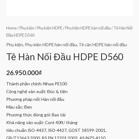
Home
/
Phụ kiện
/
Phụ kiện HDPE
/
Phụ kiện HDPE hàn nối đầu
/ Tê Hàn Nối
Đầu HDPE D560
Phụ kiện
,
Phụ kiện HDPE hàn nối đầu
,
Tê cân HDPE hàn nối đầu
Tê Hàn Nối Đầu HDPE D560
26.950.000
₫
Thành phần chính: Nhựa PE100
Công nghệ sản xuất: Đúc & tiện
Phương pháp nối: Hàn nối đầu
Màu sắc: Đen
Phương thức đóng gói: Bao tải
Khả năng sản xuất: Cont 40ft/ tháng
tiêu chuẩn ISO-4437, ISO-4427, GOST 18599-2001,
GB/T13663:2000, BS EN 12201:2003, AS/NZS 4150