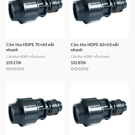
Côn thu HDPE 75×63 nối
Côn thu HDPE 63×50 nối
nhanh
nhanh
Côn thu HDPE nối nhanh
Côn thu HDPE nối nhanh
259.270
₫
133.870
₫
Rated
Rated
0
0
out
out
of
of
5
5