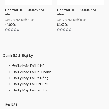
Côn thu HDPE 40×25 nối
Côn thu HDPE 50×40 nối
nhanh
nhanh
Côn thu HDPE nối nhanh
Côn thu HDPE nối nhanh
44.000
₫
81.070
₫
Rated
Rated
0
0
out
out
of
of
5
5
Danh Sách Đại Lý
Đại Lý Máy Tại Hà Nội
Đại Lý Máy Tại Hải Phòng
Đại Lý Máy Tại Đà Nẵng
Đại Lý Máy Tại TP.HCM
Đại Lý Máy Tại Cần Thơ
Liên Kết