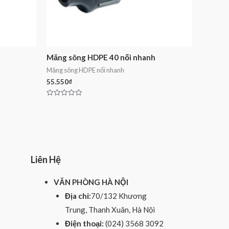
Măng sông HDPE 40 nối nhanh
Măng sông HDPE nối nhanh
55.550
₫
Rated
0
out
of
5
Liên Hệ
VĂN PHÒNG HÀ NỘI
Địa chỉ:
70/132 Khương
Trung, Thanh Xuân, Hà Nội
Điện thoại:
(024) 3568 3092