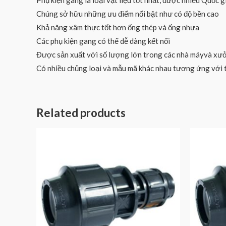
Phụ kiện gang là loại vật liệu tốt nhất, được nhiều Quốc g
Chúng sở hữu những ưu điểm nổi bật như có độ bền cao
Khả năng xâm thực tốt hơn ống thép và ống nhựa
Các phụ kiện gang có thể dễ dàng kết nối
Được sản xuất với số lượng lớn trong các nhà máyvà xư
Có nhiều chủng loại và mẫu mã khác nhau tương ứng với t
Related products