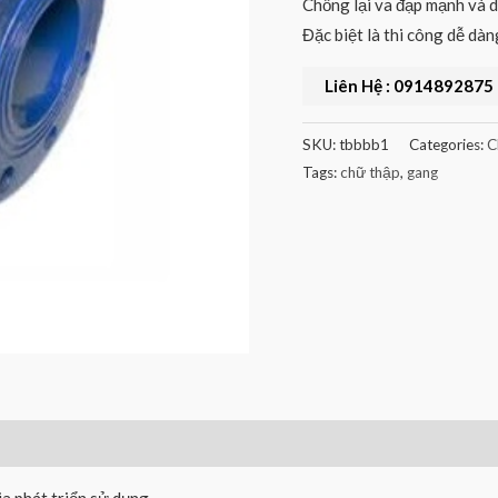
Chống lại va đạp mạnh và d
Đặc biệt là thi công dễ dàng
Liên Hệ : 0914892875
SKU:
tbbbb1
Categories:
C
Tags:
chữ thập
,
gang