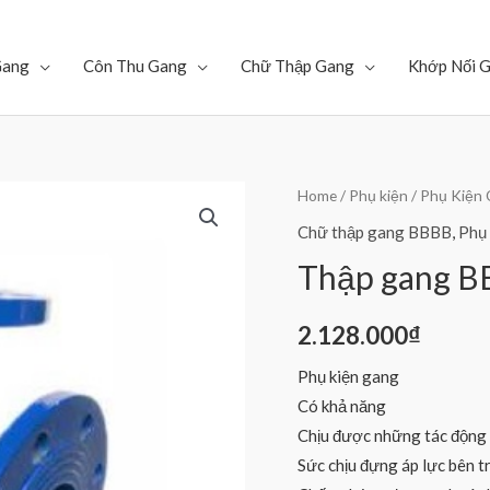
Gang
Côn Thu Gang
Chữ Thập Gang
Khớp Nối 
Home
/
Phụ kiện
/
Phụ Kiện
Chữ thập gang BBBB
,
Phụ 
Thập gang 
2.128.000
₫
Phụ kiện gang
Có khả năng
Chịu được những tác động b
Sức chịu đựng áp lực bên t