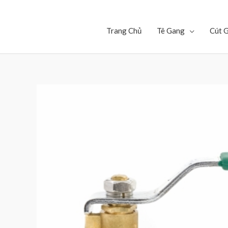
Trang Chủ
Tê Gang
Cút 