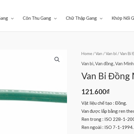
Gang
Côn Thu Gang
Chữ Thập Gang
Khớp Nối 
Home
/
Van
/
Van bi
/ Van Bi
Van bi
,
Van đồng
,
Van Minh
Van Bi Đồng
121.600
₫
Vật liệu chế tạo : Đồng.
Van được lắp bằng ren theo
Ren trong : ISO 228-1-20
Ren ngoài : ISO 7-1-1994.