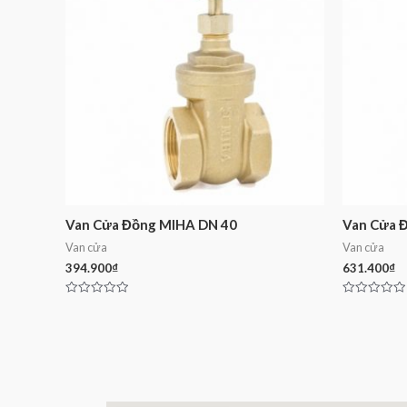
Van Cửa Đồng MIHA DN 40
Van Cửa 
Van cửa
Van cửa
394.900
₫
631.400
₫
Rated
Rated
0
0
out
out
of
of
5
5