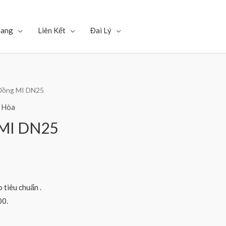
Gang
Liên Kết
Đai Lý
 Đồng MI DN25
 Hòa
 MI DN25
 tiêu chuẩn .
00.