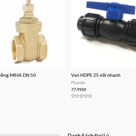
Đồng MIHA DN 50
Van HDPE 25 nối nhanh
Phụ kiện
77.990
₫
Rated
0
out
of
5
Danh Sách Đại Lý