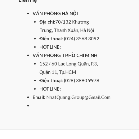
VĂN PHÒNG HÀ NỘI
Địa chỉ:
70/132 Khương
Trung, Thanh Xuân, Hà Nội
Điện thoại:
(024) 3568 3092
HOTLINE:
VĂN PHÒNG TP.HỒ CHÍ MINH
152 / 60 Lạc Long Quân, P.3,
Quận 11, Tp.HCM
Điện thoại:
(028) 3890 9978
HOTLINE:
Email:
NhatQuang.Group@Gmail.Com