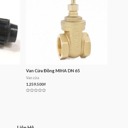
Van Cửa Đồng MIHA DN 65
Van cửa
1.259.500
₫
Rated
0
out
of
5
Liên Hệ