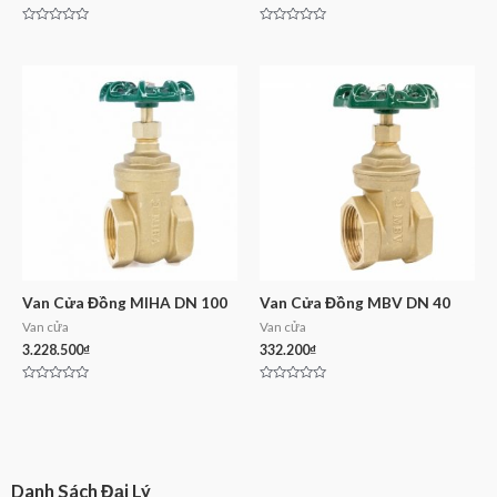
Rated
Rated
0
0
out
out
of
of
5
5
Van Cửa Đồng MIHA DN 100
Van Cửa Đồng MBV DN 40
Van cửa
Van cửa
3.228.500
₫
332.200
₫
Rated
Rated
0
0
out
out
of
of
5
5
Danh Sách Đại Lý