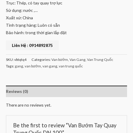
Trục: Thép, có tay quay trợ lực
Sử dụng: nước ,…
Xuất xứ: China
Tình trạng hàng: Luôn có sẵn
Bảo hành: trong thời gian lắp đặt
Liên Hệ : 0914892875
SKU:
vbtqtq4
Categories:
Van bướm
,
Van Gang
,
Van Trung Quốc
Tags:
gang
,
van bướm
,
van gang
,
van trung quốc
Reviews (0)
There are no reviews yet.
Be the first to review “Van Bướm Tay Quay
Trung Quốc DN 100”