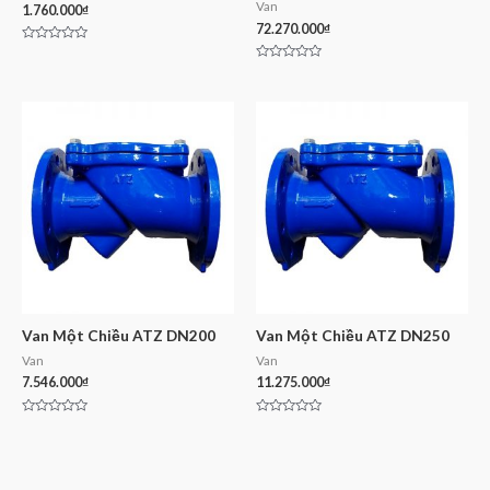
Van
1.760.000
₫
72.270.000
₫
Rated
0
Rated
out
0
of
out
5
of
5
Van Một Chiều ATZ DN200
Van Một Chiều ATZ DN250
Van
Van
7.546.000
₫
11.275.000
₫
Rated
Rated
0
0
out
out
of
of
5
5