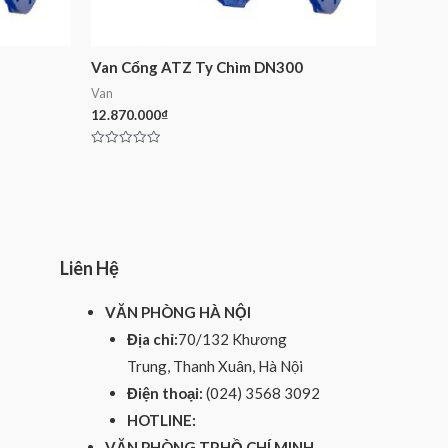
Van Cổng ATZ Ty Chìm DN300
Van
12.870.000
₫
Rated
0
out
of
5
Liên Hệ
VĂN PHÒNG HÀ NỘI
Địa chỉ:
70/132 Khương
Trung, Thanh Xuân, Hà Nội
Điện thoại:
(024) 3568 3092
HOTLINE:
VĂN PHÒNG TP.HỒ CHÍ MINH