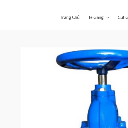
Trang Chủ
Tê Gang
Cút 