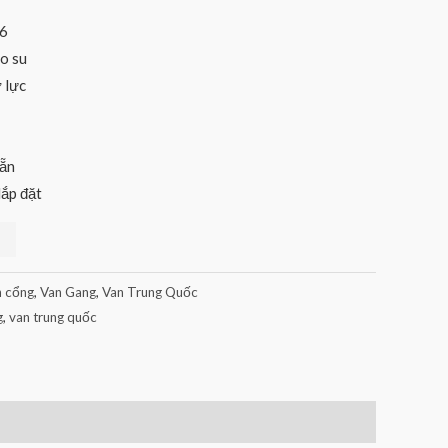
16
ao su
 lực
sẵn
́p đặt
n cổng
,
Van Gang
,
Van Trung Quốc
g
,
van trung quốc