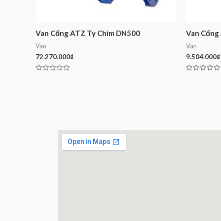
Van Cổng ATZ Ty Chìm DN500
Van Cổng
Van
Van
72.270.000
₫
9.504.000
₫
Rated
Rated
0
0
out
out
of
of
5
5