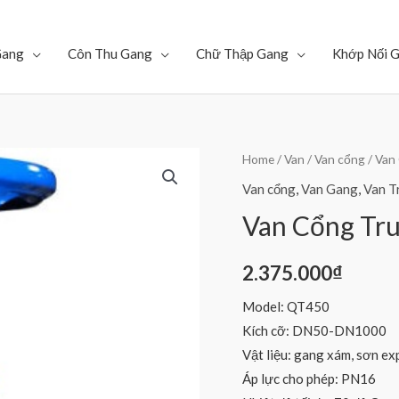
Gang
Côn Thu Gang
Chữ Thập Gang
Khớp Nối 
Home
/
Van
/
Van cổng
/ Van
Van cổng
,
Van Gang
,
Van T
Van Cổng Tr
2.375.000
₫
Model: QT450
Kích cỡ: DN50-DN1000
Vật liệu: gang xám, sơn ex
Áp lực cho phép: PN16