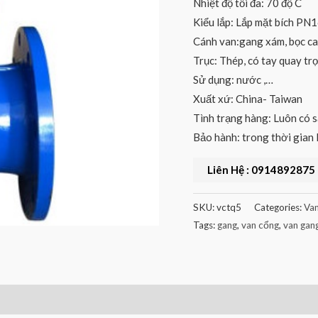
Nhiệt độ tối đa: 70 độ C
Kiểu lắp: Lắp mặt bích PN
Cánh van:gang xám, bọc c
Trục: Thép, có tay quay trợ
Sử dụng: nước ,…
Xuất xứ: China- Taiwan
Tình trạng hàng: Luôn có 
Bảo hành: trong thời gian lă
Liên Hệ : 0914892875
SKU:
vctq5
Categories:
Va
Tags:
gang
,
van cổng
,
van gan