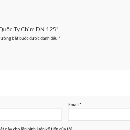
g Quốc Ty Chìm DN 125”
rường bắt buộc được đánh dấu
*
Email
*
ệt này cho lần bình luận kế tiếp của tôi.