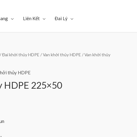
Gang
Liên Kết
Đai Lý
/
Đai khởi thủy HDPE
/
Van khởi thủy HDPE
/ Van khởi thủy
khởi thủy HDPE
ủy HDPE 225×50
un