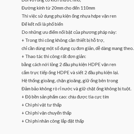
Đường kính từ 20mm cho đến 110mm
Thì việc sử dụng phụ kiện ống nhựa hdpe vặn ren
Để kết nối là phổ biến
Do những ưu điểm nổi bật của phương pháp này:
+ Trong thi công không cần thiết bị hỗ trợ,
chỉ cần dùng một số dụng cụ đơn giản, dễ dàng mang theo.
+ Thao tác thi công rất đơn giản:
bằng cách nới lỏng 2 đầu phụ kiện HDPE vặn ren
cắm trực tiếp ống HDPE và siết 2 đầu phụ kiện lại.
Hệ thống gioăng, chặn gioăng, giữ ống bên trong
Đảm bảo không rò rỉ nước và giữ chặt ống không bị tuột.
+ Độ bền sản phẩm cao: chịu được tia cực tím
+ Chi phí vật tư thấp
+ Chi phí vận chuyển thấp
+ Chi phí nhân công lắp đặt thấp