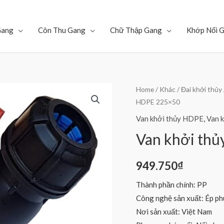
Gang
Côn Thu Gang
Chữ Thập Gang
Khớp Nối 
Home
/
Khác
/
Đai khởi thủy
HDPE 225×50
Van khởi thủy HDPE
,
Van 
Van khởi th
949.750
₫
Thành phần chính: PP
Công nghệ sản xuất: Ép ph
Nơi sản xuất: Việt Nam