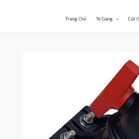
Trang Chủ
Tê Gang
Cút 