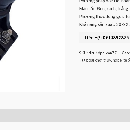
Phương pháp nối: Nối nha
Màu sắc: Đen, xanh, trắng
Phương thức đóng gói: Tú
Khả năng sản xuất: 30-225
Liên Hệ : 0914892875
SKU:
dkt-hdpe-van77
Cate
Tags:
đai khởi thủy
,
hdpe
,
tê 