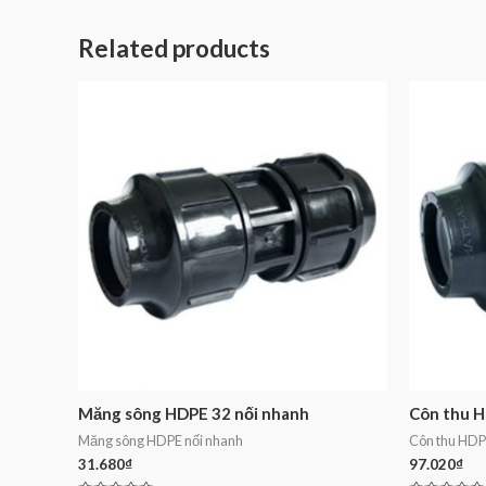
Related products
Măng sông HDPE 32 nối nhanh
Côn thu H
Măng sông HDPE nối nhanh
Côn thu HDP
31.680
₫
97.020
₫