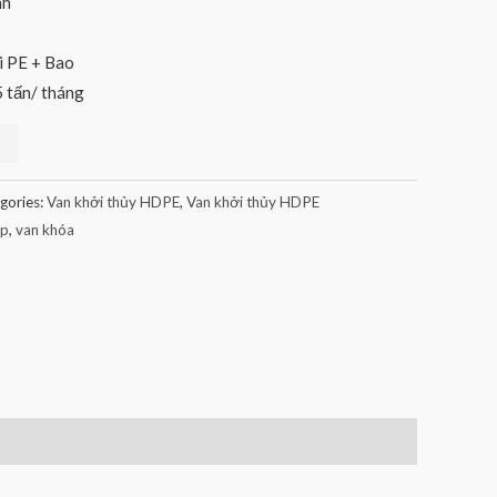
nh
i PE + Bao
 tấn/ tháng
gories:
Van khởi thủy HDPE
,
Van khởi thủy HDPE
ốp
,
van khóa