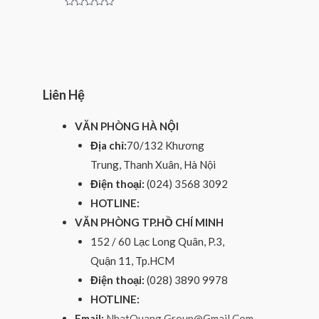
Rated
0
out
of
5
Liên Hệ
VĂN PHÒNG HÀ NỘI
Địa chỉ:
70/132 Khương
Trung, Thanh Xuân, Hà Nội
Điện thoại:
(024) 3568 3092
HOTLINE:
VĂN PHÒNG TP.HỒ CHÍ MINH
152 / 60 Lạc Long Quân, P.3,
Quận 11, Tp.HCM
Điện thoại:
(028) 3890 9978
HOTLINE:
Email:
NhatQuang.Group@Gmail.Com