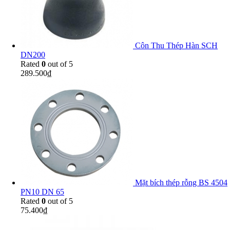
Côn Thu Thép Hàn SCH
DN200
Rated
0
out of 5
289.500
₫
Mặt bích thép rỗng BS 4504
PN10 DN 65
Rated
0
out of 5
75.400
₫