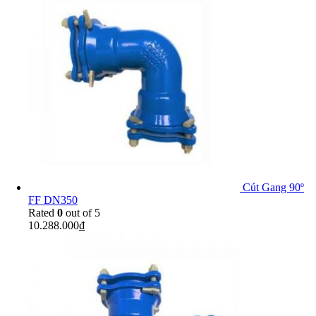
Cút Gang 90º
FF DN350
Rated
0
out of 5
10.288.000
₫