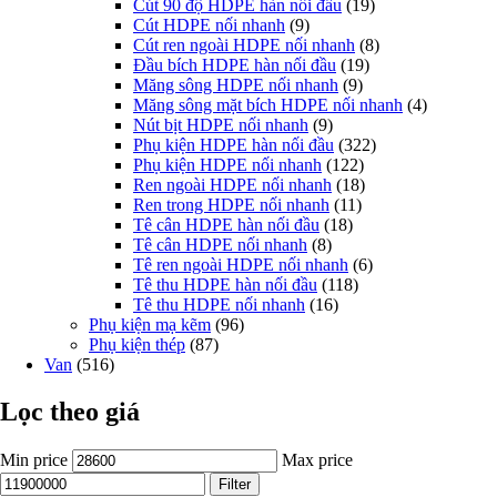
Cút 90 độ HDPE hàn nối đấu
(19)
Cút HDPE nối nhanh
(9)
Cút ren ngoài HDPE nối nhanh
(8)
Đầu bích HDPE hàn nối đầu
(19)
Măng sông HDPE nối nhanh
(9)
Măng sông mặt bích HDPE nối nhanh
(4)
Nút bịt HDPE nối nhanh
(9)
Phụ kiện HDPE hàn nối đầu
(322)
Phụ kiện HDPE nối nhanh
(122)
Ren ngoài HDPE nối nhanh
(18)
Ren trong HDPE nối nhanh
(11)
Tê cân HDPE hàn nối đầu
(18)
Tê cân HDPE nối nhanh
(8)
Tê ren ngoài HDPE nối nhanh
(6)
Tê thu HDPE hàn nối đầu
(118)
Tê thu HDPE nối nhanh
(16)
Phụ kiện mạ kẽm
(96)
Phụ kiện thép
(87)
Van
(516)
Lọc theo giá
Min price
Max price
Filter