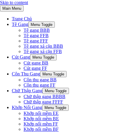
Skip to content
Main Menu
Trang Chủ
Tê Gang
Menu Toggle
Tê gang BBB
Tê gang FFB
Tê gang FFF
Tê gang xả cặn BBB
Tê gang xả cặn FFB
Cút Gang
Menu Toggle
Cút gang BB
Cút gang FF
Côn Thu Gang
Menu Toggle
Côn thu gang BB
Côn thu gang FF
Chữ Thập Gang
Menu Toggle
Chữ thập gang BBBB
Chữ thập gang FFFF
Khớp Nối Gang
Menu Toggle
Khớp nối mềm EE
Khớp nối mềm BE
Khớp nối mềm FF
Khớp nối mềm BF