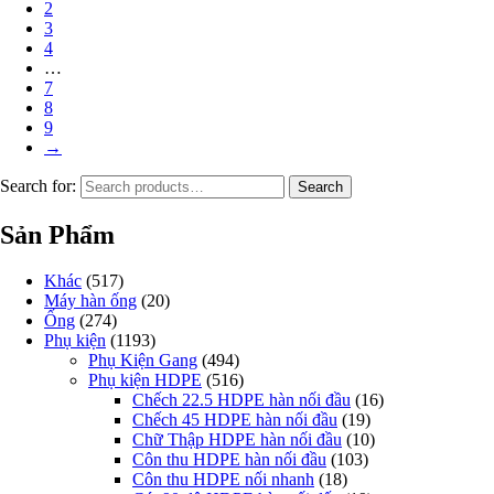
2
3
4
…
7
8
9
→
Search for:
Search
Sản Phẩm
Khác
(517)
Máy hàn ống
(20)
Ống
(274)
Phụ kiện
(1193)
Phụ Kiện Gang
(494)
Phụ kiện HDPE
(516)
Chếch 22.5 HDPE hàn nối đầu
(16)
Chếch 45 HDPE hàn nối đầu
(19)
Chữ Thập HDPE hàn nối đầu
(10)
Côn thu HDPE hàn nối đầu
(103)
Côn thu HDPE nối nhanh
(18)