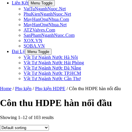
Liên Kết
Menu Toggle
VatTuNganhNuoc.Net
PhuKienNganhNuoc.Net
MayHanOngNhua.Com
MayHanOngNhua.Net
ATZValves.Com
SanPhamNganhNuoc.Com
XOX.VN
SOBA.VN
Đai Lý
Menu Toggle
Vật Tư Ngành Nước Hà Nội
Vật Tư Ngành Nước Hải Phòng
Vật Tư Ngành Nước Đà Nẵng
Vật Tư Ngành Nước TP.HCM
Vật Tư Ngành Nước Cần Thơ
Home
/
Phụ kiện
/
Phụ kiện HDPE
/ Côn thu HDPE hàn nối đầu
Côn thu HDPE hàn nối đầu
Showing 1–12 of 103 results