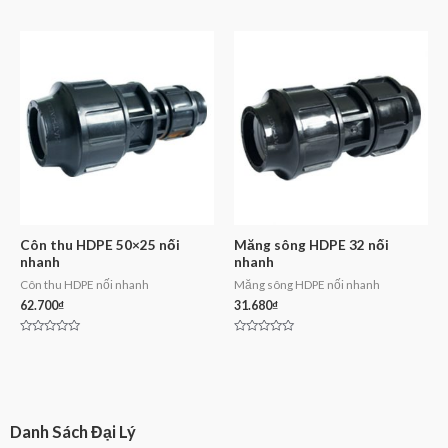
Rated
Rated
0
0
out
out
of
of
5
5
Côn thu HDPE 50×25 nối
Măng sông HDPE 32 nối
nhanh
nhanh
Côn thu HDPE nối nhanh
Măng sông HDPE nối nhanh
62.700
₫
31.680
₫
Rated
Rated
0
0
out
out
of
of
5
5
Danh Sách Đại Lý