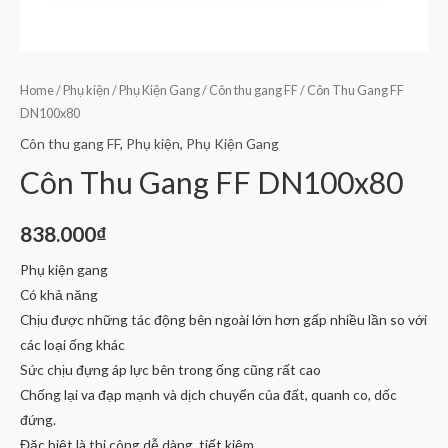
Home
/
Phụ kiện
/
Phụ Kiện Gang
/
Côn thu gang FF
/ Côn Thu Gang FF
DN100x80
Côn thu gang FF
,
Phụ kiện
,
Phụ Kiện Gang
Côn Thu Gang FF DN100x80
838.000
₫
Phụ kiện gang
Có khả năng
Chịu được những tác động bên ngoài lớn hơn gấp nhiều lần so với
các loại ống khác
Sức chịu đựng áp lực bên trong ống cũng rất cao
Chống lại va đạp mạnh và dịch chuyển của đất, quanh co, dốc
đứng.
Đặc biệt là thi công dễ dàng, tiết kiệm.