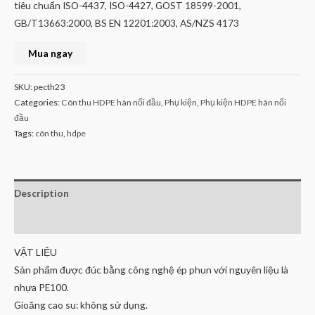
tiêu chuẩn ISO-4437, ISO-4427, GOST 18599-2001,
GB/T13663:2000, BS EN 12201:2003, AS/NZS 4173
Mua ngay
SKU:
pecth23
Categories:
Côn thu HDPE hàn nối đầu
,
Phụ kiện
,
Phụ kiện HDPE hàn nối
đầu
Tags:
côn thu
,
hdpe
Description
Reviews (0)
VẬT LIỆU
Sản phẩm được đúc bằng công nghệ ép phun với nguyên liệu là
nhựa PE100.
Gioăng cao su: không sử dụng.