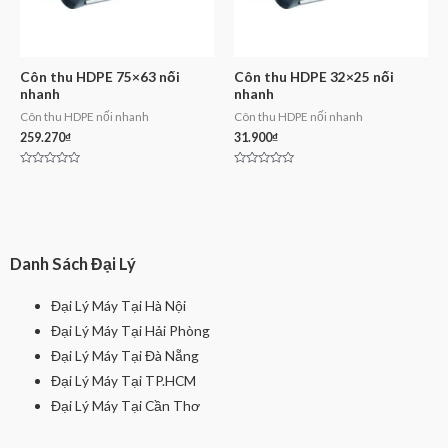
Côn thu HDPE 75×63 nối
Côn thu HDPE 32×25 nối
nhanh
nhanh
Côn thu HDPE nối nhanh
Côn thu HDPE nối nhanh
259.270
₫
31.900
₫
Rated
Rated
0
0
out
out
of
of
5
5
Danh Sách Đại Lý
Đại Lý Máy Tại Hà Nội
Đại Lý Máy Tại Hải Phòng
Đại Lý Máy Tại Đà Nẵng
Đại Lý Máy Tại TP.HCM
Đại Lý Máy Tại Cần Thơ