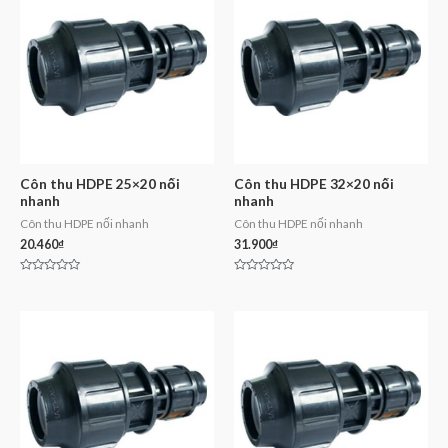
Côn thu HDPE 25×20 nối
Côn thu HDPE 32×20 nối
nhanh
nhanh
Côn thu HDPE nối nhanh
Côn thu HDPE nối nhanh
20.460
₫
31.900
₫
Rated
Rated
0
0
out
out
of
of
5
5