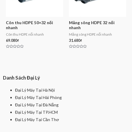
Côn thu HDPE 50×32 nối
Măng sông HDPE 32 nối
nhanh
nhanh
Côn thu HDPE nối nhanh
Măng sông HDPE nối nhanh
69.080
₫
31.680
₫
Rated
Rated
0
0
out
out
of
of
5
5
Danh Sách Đại Lý
Đại Lý Máy Tại Hà Nội
Đại Lý Máy Tại Hải Phòng
Đại Lý Máy Tại Đà Nẵng
Đại Lý Máy Tại TP.HCM
Đại Lý Máy Tại Cần Thơ