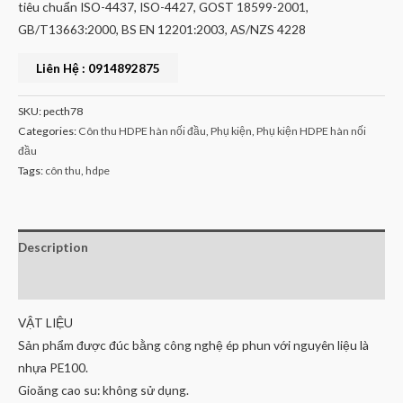
tiêu chuẩn ISO-4437, ISO-4427, GOST 18599-2001,
GB/T13663:2000, BS EN 12201:2003, AS/NZS 4228
Liên Hệ : 0914892875
SKU:
pecth78
Categories:
Côn thu HDPE hàn nối đầu
,
Phụ kiện
,
Phụ kiện HDPE hàn nối
đầu
Tags:
côn thu
,
hdpe
Description
Reviews (0)
VẬT LIỆU
Sản phẩm được đúc bằng công nghệ ép phun với nguyên liệu là
nhựa PE100.
Gioăng cao su: không sử dụng.