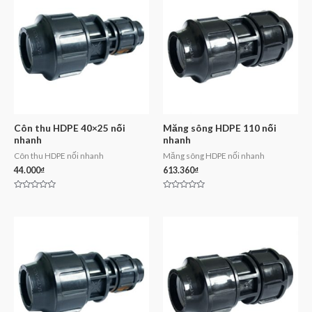
Côn thu HDPE 40×25 nối
Măng sông HDPE 110 nối
nhanh
nhanh
Côn thu HDPE nối nhanh
Măng sông HDPE nối nhanh
44.000
₫
613.360
₫
Rated
Rated
0
0
out
out
of
of
5
5