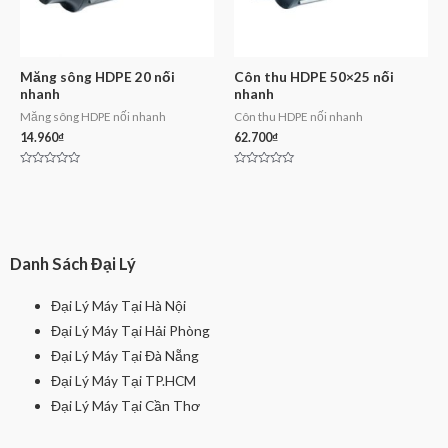
Măng sông HDPE 20 nối
Côn thu HDPE 50×25 nối
nhanh
nhanh
Măng sông HDPE nối nhanh
Côn thu HDPE nối nhanh
14.960
₫
62.700
₫
Rated
Rated
0
0
out
out
of
of
5
5
Danh Sách Đại Lý
Đại Lý Máy Tại Hà Nội
Đại Lý Máy Tại Hải Phòng
Đại Lý Máy Tại Đà Nẵng
Đại Lý Máy Tại TP.HCM
Đại Lý Máy Tại Cần Thơ