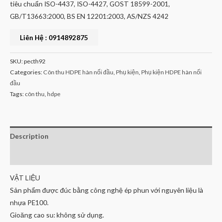
tiêu chuẩn ISO-4437, ISO-4427, GOST 18599-2001,
GB/T13663:2000, BS EN 12201:2003, AS/NZS 4242
Liên Hệ : 0914892875
SKU:
pecth92
Categories:
Côn thu HDPE hàn nối đầu
,
Phụ kiện
,
Phụ kiện HDPE hàn nối
đầu
Tags:
côn thu
,
hdpe
Description
Reviews (0)
VẬT LIỆU
Sản phẩm được đúc bằng công nghệ ép phun với nguyên liệu là
nhựa PE100.
Gioăng cao su: không sử dụng.