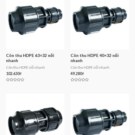
Côn thu HDPE 63×32 nối
Côn thu HDPE 40×32 nối
nhanh
nhanh
Côn thu HDPE nối nhanh
Côn thu HDPE nối nhanh
102.630
₫
49.280
₫
Rated
Rated
0
0
out
out
of
of
5
5