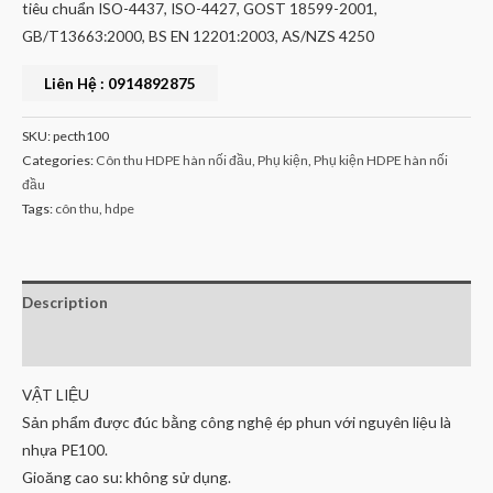
tiêu chuẩn ISO-4437, ISO-4427, GOST 18599-2001,
GB/T13663:2000, BS EN 12201:2003, AS/NZS 4250
Liên Hệ : 0914892875
SKU:
pecth100
Categories:
Côn thu HDPE hàn nối đầu
,
Phụ kiện
,
Phụ kiện HDPE hàn nối
đầu
Tags:
côn thu
,
hdpe
Description
Reviews (0)
VẬT LIỆU
Sản phẩm được đúc bằng công nghệ ép phun với nguyên liệu là
nhựa PE100.
Gioăng cao su: không sử dụng.