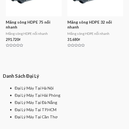
Măng sông HDPE 75 nối
Măng sông HDPE 32 nối
nhanh
nhanh
Măng sông HDPE nối nhanh
Măng sông HDPE nối nhanh
291.720
₫
31.680
₫
Rated
Rated
0
0
out
out
of
of
5
5
Danh Sách Đại Lý
Đại Lý Máy Tại Hà Nội
Đại Lý Máy Tại Hải Phòng
Đại Lý Máy Tại Đà Nẵng
Đại Lý Máy Tại TP.HCM
Đại Lý Máy Tại Cần Thơ