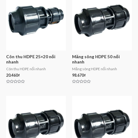
Côn thu HDPE 25×20 nối
Măng sông HDPE 50 nối
nhanh
nhanh
Côn thu HDPE nối nhanh
Măng sông HDPE nối nhanh
20.460
₫
98.670
₫
Rated
Rated
0
0
out
out
of
of
5
5