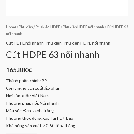
Home
/
Phụ kiện
/
Phụ kiện HDPE
/
Phụ kiện HDPE nối nhanh
/ Cút HDPE 63
nối nhanh
Cút HDPE nối nhanh
,
Phụ kiện
,
Phụ kiện HDPE nối nhanh
Cút HDPE 63 nối nhanh
165.880
₫
Thành phần chính: PP
Công nghệ sản xuất: Ép phun
Nơi sản xuất: Việt Nam
Phương pháp nối: Nối nhanh
Màu sắc: Đen, xanh, trắng
Phương thức đóng gói: Túi PE + Bao
Khả năng sản xuất: 30-50 tấn/ tháng