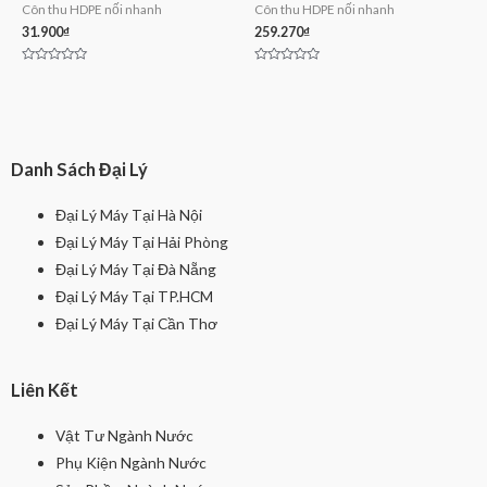
Côn thu HDPE nối nhanh
Côn thu HDPE nối nhanh
31.900
₫
259.270
₫
Rated
Rated
0
0
out
out
of
of
5
5
Danh Sách Đại Lý
Đại Lý Máy Tại Hà Nội
Đại Lý Máy Tại Hải Phòng
Đại Lý Máy Tại Đà Nẵng
Đại Lý Máy Tại TP.HCM
Đại Lý Máy Tại Cần Thơ
Liên Kết
Vật Tư Ngành Nước
Phụ Kiện Ngành Nước