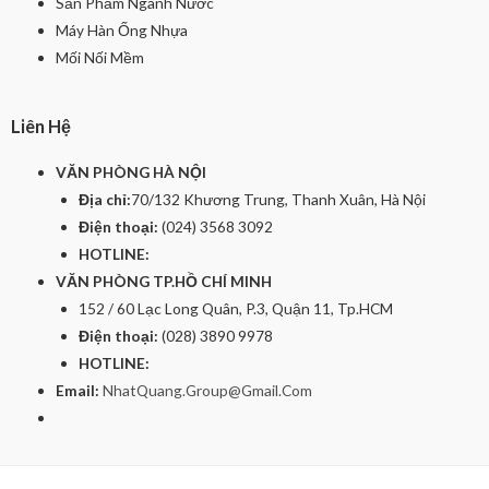
Sản Phầm Ngành Nước
Máy Hàn Ống Nhựa
Mối Nối Mềm
Liên Hệ
VĂN PHÒNG HÀ NỘI
Địa chỉ:
70/132 Khương Trung, Thanh Xuân, Hà Nội
Điện thoại:
(024) 3568 3092
HOTLINE:
VĂN PHÒNG TP.HỒ CHÍ MINH
152 / 60 Lạc Long Quân, P.3, Quận 11, Tp.HCM
Điện thoại:
(028) 3890 9978
HOTLINE:
Email:
NhatQuang.Group@Gmail.Com