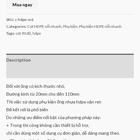
Mua ngay
SKU:
c-hdpe-vr6
Categories:
Cút HDPE nối nhanh
,
Phụ kiện
,
Phụ kiện HDPE nối nhanh
Tags:
cút 90 độ
,
hdpe
Description
Reviews (0)
Đối với ống có kích thước nhỏ,
Đường kính từ 20mm cho đến 110mm
Thì việc sử dụng phụ kiện ống nhựa hdpe vặn ren
Để kết nối là phổ biến
Do những ưu điểm nổi bật của phương pháp này:
+ Trong thi công không cần thiết bị hỗ trợ,
chỉ cần dùng một số dụng cụ đơn giản, dễ dàng mang theo.