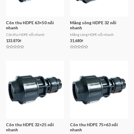
Côn thu HDPE 63×50 nối
Măng sông HDPE 32 nối
nhanh
nhanh
Côn thu HDPE nối nhanh
Măng sông HDPE nối nhanh
133.870
₫
31.680
₫
Rated
Rated
0
0
out
out
of
of
5
5
Côn thu HDPE 32×25 nối
Côn thu HDPE 75×63 nối
nhanh
nhanh