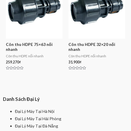
Côn thu HDPE 75×63 nối
Côn thu HDPE 32×20 nối
nhanh
nhanh
Côn thu HDPE nối nhanh
Côn thu HDPE nối nhanh
259.270
₫
31.900
₫
Rated
Rated
0
0
out
out
of
of
5
5
Danh Sách Đại Lý
Đại Lý Máy Tại Hà Nội
Đại Lý Máy Tại Hải Phòng
Đại Lý Máy Tại Đà Nẵng