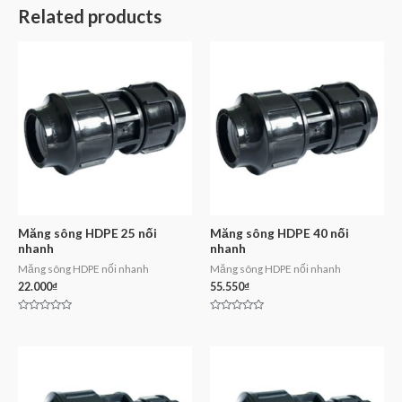
Related products
Măng sông HDPE 25 nối
Măng sông HDPE 40 nối
nhanh
nhanh
Măng sông HDPE nối nhanh
Măng sông HDPE nối nhanh
22.000
₫
55.550
₫
Rated
Rated
0
0
out
out
of
of
5
5