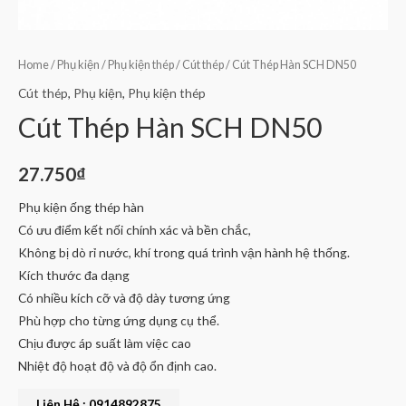
Home
/
Phụ kiện
/
Phụ kiện thép
/
Cút thép
/ Cút Thép Hàn SCH DN50
Cút thép
,
Phụ kiện
,
Phụ kiện thép
Cút Thép Hàn SCH DN50
27.750
₫
Phụ kiện ống thép hàn
Có ưu điểm kết nối chính xác và bền chắc,
Không bị dò rỉ nước, khí trong quá trình vận hành hệ thống.
Kích thước đa dạng
Có nhiều kích cỡ và độ dày tương ứng
Phù hợp cho từng ứng dụng cụ thể.
Chịu được áp suất làm việc cao
Nhiệt độ hoạt độ và độ ổn định cao.
Liên Hệ : 0914892875