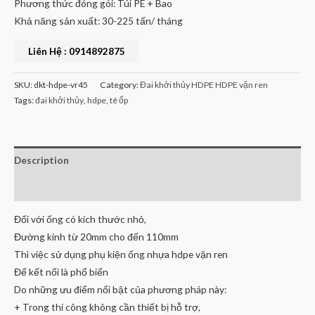
Phương thức đóng gói: Túi PE + Bao
Khả năng sản xuất: 30-225 tấn/ tháng
Liên Hệ : 0914892875
SKU:
dkt-hdpe-vr45
Category:
Đai khởi thủy HDPE HDPE vặn ren
Tags:
đai khởi thủy
,
hdpe
,
tê ốp
Description
Reviews (0)
Đối với ống có kích thước nhỏ,
Đường kính từ 20mm cho đến 110mm
Thì việc sử dụng phụ kiện ống nhựa hdpe vặn ren
Để kết nối là phổ biến
Do những ưu điểm nổi bật của phương pháp này:
+ Trong thi công không cần thiết bị hỗ trợ,