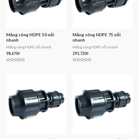
Măng sông HDPE 50 nối
Măng sông HDPE 75 nối
nhanh
nhanh
Măng sông HDPE nối nhanh
Măng sông HDPE nối nhanh
98.670
₫
291.720
₫
Rated
Rated
0
0
out
out
of
of
5
5