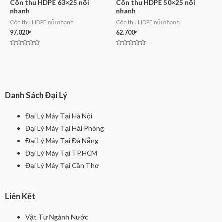
Côn thu HDPE 63×25 nối
Côn thu HDPE 50×25 nối
nhanh
nhanh
Côn thu HDPE nối nhanh
Côn thu HDPE nối nhanh
97.020
₫
62.700
₫
Rated
Rated
0
0
out
out
of
of
5
5
Danh Sách Đại Lý
Đại Lý Máy Tại Hà Nội
Đại Lý Máy Tại Hải Phòng
Đại Lý Máy Tại Đà Nẵng
Đại Lý Máy Tại TP.HCM
Đại Lý Máy Tại Cần Thơ
Liên Kết
Vật Tư Ngành Nước