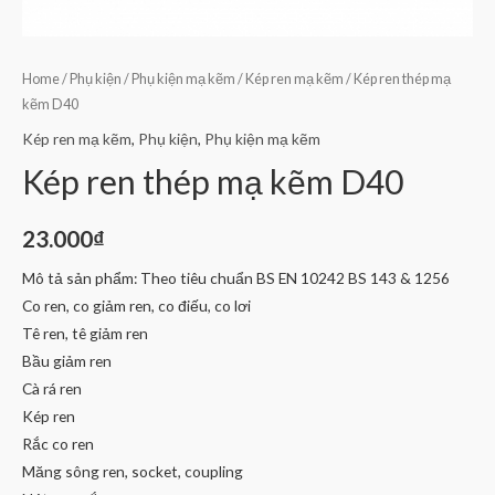
Home
/
Phụ kiện
/
Phụ kiện mạ kẽm
/
Kép ren mạ kẽm
/ Kép ren thép mạ
kẽm D40
Kép ren mạ kẽm
,
Phụ kiện
,
Phụ kiện mạ kẽm
Kép ren thép mạ kẽm D40
23.000
₫
Mô tả sản phẩm: Theo tiêu chuẩn BS EN 10242 BS 143 & 1256
Co ren, co giảm ren, co điếu, co lơi
Tê ren, tê giảm ren
Bầu giảm ren
Cà rá ren
Kép ren
Rắc co ren
Măng sông ren, socket, coupling