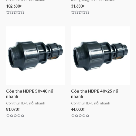
102.630
₫
31.680
₫
Rated
Rated
0
0
out
out
of
of
5
5
Côn thu HDPE 50×40 nối
Côn thu HDPE 40×25 nối
nhanh
nhanh
Côn thu HDPE nối nhanh
Côn thu HDPE nối nhanh
81.070
₫
44.000
₫
Rated
Rated
0
0
out
out
of
of
5
5