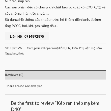
Nút ren, nắp ren…
Các sản phẩm đều có chứng chỉ chất lượng, xuất xứ (C/O, C/Q) và
các chứng nhận tiêu chuẩn…
Sử dụng: Hệ thống cấp thoát nước, hệ thống điện lạnh, đường
ống PCCC, hơi, khí, gas, xăng dầu…
Liên Hệ : 0914892875
SKU:
pkmk92
Categories:
Kép ren mạ kẽm
,
Phụ kiện
,
Phụ kiện mạ kẽm
Tags:
kép
,
thép
Reviews (0)
There are no reviews yet.
Be the first to review “Kép ren thép mạ kẽm
D40”