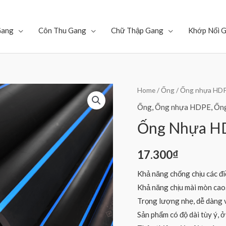
Gang
Côn Thu Gang
Chữ Thập Gang
Khớp Nối 
Home
/
Ống
/
Ống nhựa HD
Ống
,
Ống nhựa HDPE
,
Ốn
Ống Nhựa H
17.300
₫
Khả năng chống chịu các điề
Khả năng chịu mài mòn cao
Trọng lượng nhẹ, dễ dàng v
Sản phẩm có độ dài tùy ý, 