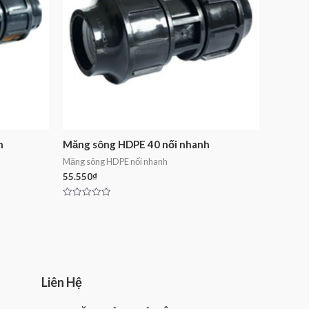
h
Măng sông HDPE 40 nối nhanh
Măng sông HDPE nối nhanh
55.550
₫
Rated
0
out
of
5
Liên Hệ