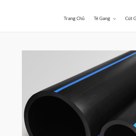
Trang Chủ
Tê Gang
Cút 