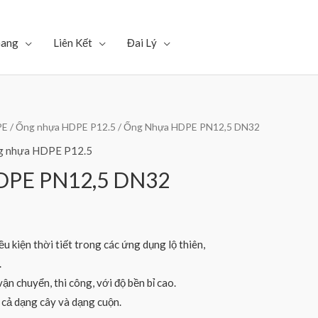
Gang
Liên Kết
Đai Lý
PE
/
Ống nhựa HDPE P12.5
/ Ống Nhựa HDPE PN12,5 DN32
g nhựa HDPE P12.5
DPE PN12,5 DN32
u kiện thời tiết trong các ứng dụng lộ thiên,
.
ận chuyển, thi công, với độ bền bỉ cao.
ở cả dạng cây và dạng cuộn.