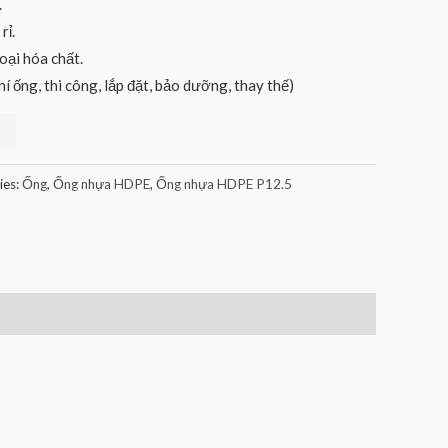
.
rỉ.
oại hóa chất.
hí ống, thi công, lắp đặt, bảo dưỡng, thay thế)
ies:
Ống
,
Ống nhựa HDPE
,
Ống nhựa HDPE P12.5