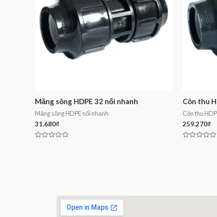
Măng sông HDPE 32 nối nhanh
Côn thu H
Măng sông HDPE nối nhanh
Côn thu HDP
31.680
₫
259.270
₫
Rated
Rated
0
0
out
out
of
of
5
5