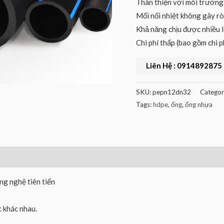
Thân thiện với môi trường
Mối nối nhiệt không gây rò 
Khả năng chịu được nhiều l
Chi phí thấp (bao gồm chi p
Liên Hệ : 0914892875
SKU:
pepn12dn32
Categor
Tags:
hdpe
,
ống
,
ống nhựa
g nghệ tiên tiến
 khác nhau.