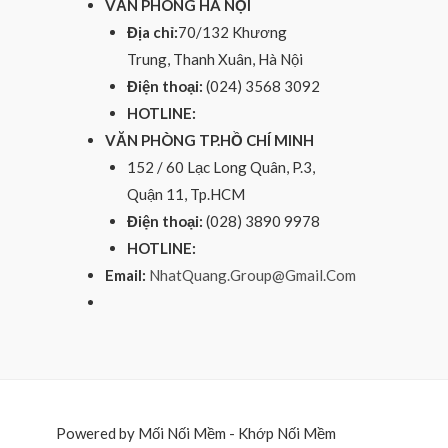
VĂN PHÒNG HÀ NỘI
Địa chỉ:
70/132 Khương
Trung, Thanh Xuân, Hà Nội
Điện thoại:
(024) 3568 3092
HOTLINE:
VĂN PHÒNG TP.HỒ CHÍ MINH
152 / 60 Lạc Long Quân, P.3,
Quận 11, Tp.HCM
Điện thoại:
(028) 3890 9978
HOTLINE:
Email:
NhatQuang.Group@Gmail.Com
Powered by Mối Nối Mềm - Khớp Nối Mềm