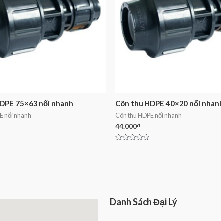
DPE 75×63 nối nhanh
Côn thu HDPE 40×20 nối nhan
E nối nhanh
Côn thu HDPE nối nhanh
44.000
₫
Rated
0
out
of
5
Danh Sách Đại Lý