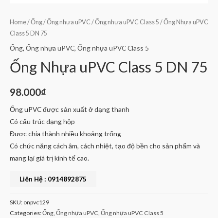
Home
/
Ống
/
Ống nhựa uPVC
/
Ống nhựa uPVC Class 5
/ Ống Nhựa uPVC
Class 5 DN 75
Ống
,
Ống nhựa uPVC
,
Ống nhựa uPVC Class 5
Ống Nhựa uPVC Class 5 DN 75
98.000
₫
Ống uPVC được sản xuất ở dạng thanh
Có cấu trúc dạng hộp
Được chia thành nhiều khoảng trống
Có chức năng cách âm, cách nhiệt, tạo độ bền cho sản phẩm và
mang lại giá trị kinh tế cao.
Liên Hệ : 0914892875
SKU:
onpvc129
Categories:
Ống
,
Ống nhựa uPVC
,
Ống nhựa uPVC Class 5