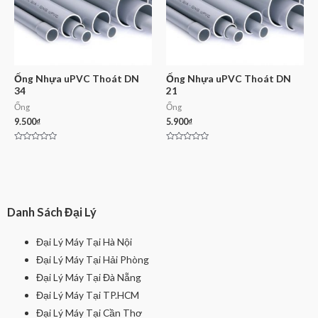
Ống Nhựa uPVC Thoát DN
Ống Nhựa uPVC Thoát DN
34
21
Ống
Ống
9.500
₫
5.900
₫
Rated
Rated
0
0
out
out
of
of
5
5
Danh Sách Đại Lý
Đại Lý Máy Tại Hà Nội
Đại Lý Máy Tại Hải Phòng
Đại Lý Máy Tại Đà Nẵng
Đại Lý Máy Tại TP.HCM
Đại Lý Máy Tại Cần Thơ