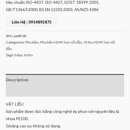
tiêu chuẩn ISO-4437, ISO-4427, GOST 18599-2001,
GB/T13663:2000, BS EN 12201:2003, AS/NZS 4286
Liên Hệ : 0914892875
SKU:
petth38
Categories:
Phụ kiện
,
Phụ kiện HDPE hàn nối đầu
,
Tê thu HDPE hàn nối
đầu
Tags:
hdpe
,
tê thu
Description
Reviews (0)
VẬT LIỆU
Sản phẩm được đúc bằng công nghệ ép phun với nguyên liệu là
nhựa PE100.
Gioăng cao su: không sử dụng.