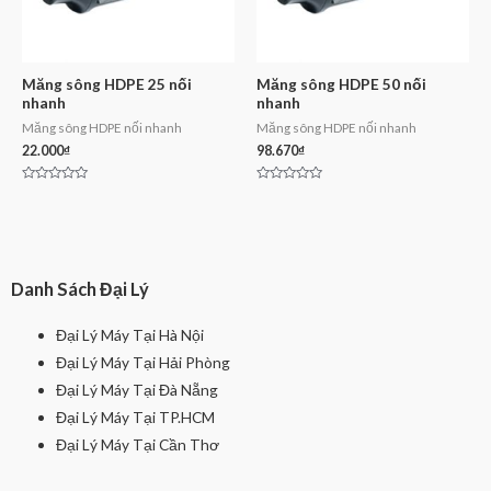
Măng sông HDPE 25 nối
Măng sông HDPE 50 nối
nhanh
nhanh
Măng sông HDPE nối nhanh
Măng sông HDPE nối nhanh
22.000
₫
98.670
₫
Rated
Rated
0
0
out
out
of
of
5
5
Danh Sách Đại Lý
Đại Lý Máy Tại Hà Nội
Đại Lý Máy Tại Hải Phòng
Đại Lý Máy Tại Đà Nẵng
Đại Lý Máy Tại TP.HCM
Đại Lý Máy Tại Cần Thơ