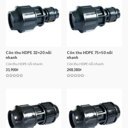
Côn thu HDPE 32×20 nối
Côn thu HDPE 75×50 nối
nhanh
nhanh
Côn thu HDPE nối nhanh
Côn thu HDPE nối nhanh
31.900
₫
248.380
₫
Rated
Rated
0
0
out
out
of
of
5
5