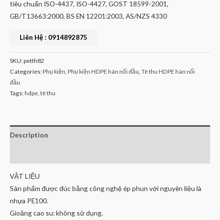
tiêu chuẩn ISO-4437, ISO-4427, GOST 18599-2001,
GB/T13663:2000, BS EN 12201:2003, AS/NZS 4330
Liên Hệ : 0914892875
SKU:
petth82
Categories:
Phụ kiện
,
Phụ kiện HDPE hàn nối đầu
,
Tê thu HDPE hàn nối
đầu
Tags:
hdpe
,
tê thu
Description
Reviews (0)
VẬT LIỆU
Sản phẩm được đúc bằng công nghệ ép phun với nguyên liệu là
nhựa PE100.
Gioăng cao su: không sử dụng.