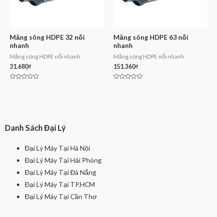
Măng sông HDPE 32 nối
Măng sông HDPE 63 nối
nhanh
nhanh
Măng sông HDPE nối nhanh
Măng sông HDPE nối nhanh
31.680
₫
151.360
₫
Rated
Rated
0
0
out
out
of
of
5
5
Danh Sách Đại Lý
Đại Lý Máy Tại Hà Nội
Đại Lý Máy Tại Hải Phòng
Đại Lý Máy Tại Đà Nẵng
Đại Lý Máy Tại TP.HCM
Đại Lý Máy Tại Cần Thơ