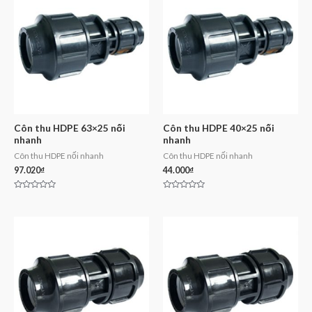
Côn thu HDPE 63×25 nối
Côn thu HDPE 40×25 nối
nhanh
nhanh
Côn thu HDPE nối nhanh
Côn thu HDPE nối nhanh
97.020
₫
44.000
₫
Rated
Rated
0
0
out
out
of
of
5
5