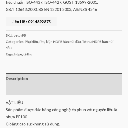
tiêu chuẩn ISO-4437, ISO-4427, GOST 18599-2001,
GB/T13663:2000, BS EN 12201:2003, AS/NZS 4346
Liên Hệ : 0914892875
SKU:
petth98
Categories:
Phụ kiện
,
Phụ kiện HDPE hàn nối đầu
,
Tê thu HDPE hàn nối
đầu
Tags:
hdpe
,
tê thu
Description
Reviews (0)
VẬT LIỆU
Sản phẩm được đúc bằng công nghệ ép phun với nguyên liệu là
nhựa PE100.
Gioăng cao su: không sử dụng.