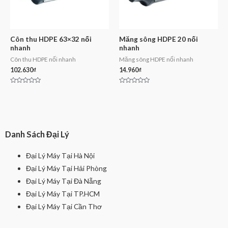
Côn thu HDPE 63×32 nối
Măng sông HDPE 20 nối
nhanh
nhanh
Côn thu HDPE nối nhanh
Măng sông HDPE nối nhanh
102.630
₫
14.960
₫
Rated
Rated
0
0
out
out
of
of
5
5
Danh Sách Đại Lý
Đại Lý Máy Tại Hà Nội
Đại Lý Máy Tại Hải Phòng
Đại Lý Máy Tại Đà Nẵng
Đại Lý Máy Tại TP.HCM
Đại Lý Máy Tại Cần Thơ