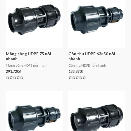
Măng sông HDPE 75 nối
Côn thu HDPE 63×50 nối
nhanh
nhanh
Măng sông HDPE nối nhanh
Côn thu HDPE nối nhanh
291.720
₫
133.870
₫
Rated
Rated
0
0
out
out
of
of
5
5