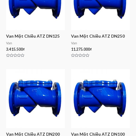
Van Một Chiều ATZ DN125
Van Một Chiều ATZ DN250
Van
Van
3.415.500
₫
11.275.000
₫
Rated
Rated
0
0
out
out
of
of
5
5
Van Một Chiều ATZ DN200
Van Một Chiều ATZ DN100