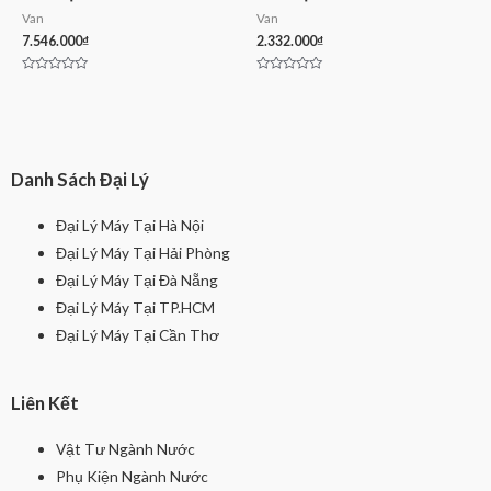
Van
Van
7.546.000
₫
2.332.000
₫
Rated
Rated
0
0
out
out
of
of
5
5
Danh Sách Đại Lý
Đại Lý Máy Tại Hà Nội
Đại Lý Máy Tại Hải Phòng
Đại Lý Máy Tại Đà Nẵng
Đại Lý Máy Tại TP.HCM
Đại Lý Máy Tại Cần Thơ
Liên Kết
Vật Tư Ngành Nước
Phụ Kiện Ngành Nước