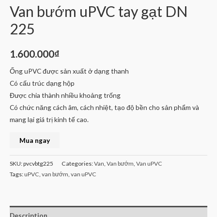
Van bướm uPVC tay gạt DN
225
1.600.000
₫
Ống uPVC được sản xuất ở dạng thanh
Có cấu trúc dạng hộp
Được chia thành nhiều khoảng trống
Có chức năng cách âm, cách nhiệt, tạo độ bền cho sản phẩm và
mang lại giá trị kinh tế cao.
Mua ngay
SKU:
pvcvbtg225
Categories:
Van
,
Van bướm
,
Van uPVC
Tags:
uPVC
,
van bướm
,
van uPVC
Description