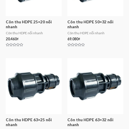
Côn thu HDPE 25×20 nối
Côn thu HDPE 50×32 nối
nhanh
nhanh
Côn thu HDPE nối nhanh
Côn thu HDPE nối nhanh
20.460
₫
69.080
₫
Rated
Rated
0
0
out
out
of
of
5
5
Côn thu HDPE 63×25 nối
Côn thu HDPE 63×32 nối
nhanh
nhanh