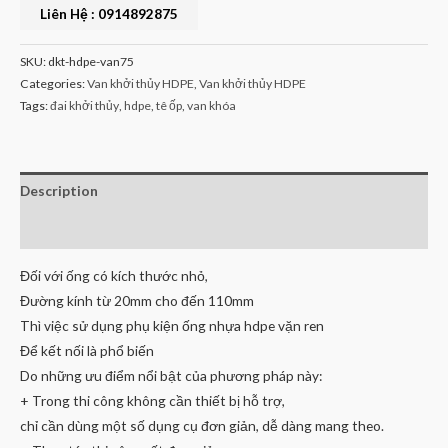
Liên Hệ : 0914892875
SKU:
dkt-hdpe-van75
Categories:
Van khởi thủy HDPE
,
Van khởi thủy HDPE
Tags:
đai khởi thủy
,
hdpe
,
tê ốp
,
van khóa
Description
Reviews (0)
Đối với ống có kích thước nhỏ,
Đường kính từ 20mm cho đến 110mm
Thì việc sử dụng phụ kiện ống nhựa hdpe vặn ren
Để kết nối là phổ biến
Do những ưu điểm nổi bật của phương pháp này:
+ Trong thi công không cần thiết bị hỗ trợ,
chỉ cần dùng một số dụng cụ đơn giản, dễ dàng mang theo.