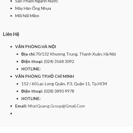
Sản Phầm Ngành Nước
Máy Hàn Ống Nhựa
Mối Nối Mềm
Liên Hệ
VĂN PHÒNG HÀ NỘI
Địa chỉ:
70/132 Khương Trung, Thanh Xuân, Hà Nội
Điện thoại:
(024) 3568 3092
HOTLINE:
VĂN PHÒNG TP.HỒ CHÍ MINH
152 / 60 Lạc Long Quân, P.3, Quận 11, Tp.HCM
Điện thoại:
(028) 3890 9978
HOTLINE:
Email:
NhatQuang.Group@Gmail.Com