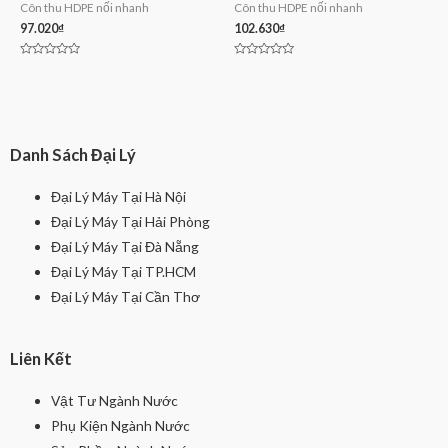
Côn thu HDPE nối nhanh
Côn thu HDPE nối nhanh
97.020
₫
102.630
₫
Rated
Rated
0
0
out
out
of
of
5
5
Danh Sách Đại Lý
Đại Lý Máy Tại Hà Nội
Đại Lý Máy Tại Hải Phòng
Đại Lý Máy Tại Đà Nẵng
Đại Lý Máy Tại TP.HCM
Đại Lý Máy Tại Cần Thơ
Liên Kết
Vật Tư Ngành Nước
Phụ Kiện Ngành Nước