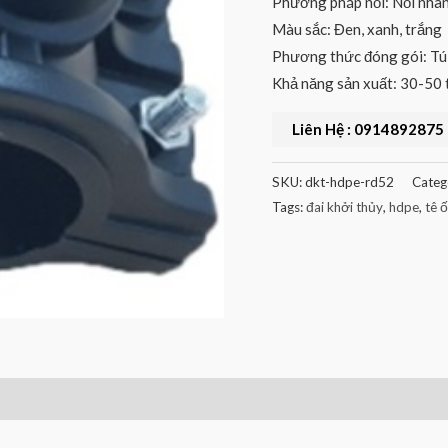
Phương pháp nối: Nối nha
Màu sắc: Đen, xanh, trắng
Phương thức đóng gói: Tú
Khả năng sản xuất: 30-50 
Liên Hệ : 0914892875
SKU:
dkt-hdpe-rd52
Categ
Tags:
đai khởi thủy
,
hdpe
,
tê 