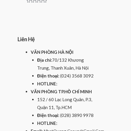
Rated
0
out
of
5
Liên Hệ
VĂN PHÒNG HÀ NỘI
Địa chỉ:
70/132 Khương
Trung, Thanh Xuân, Hà Nội
Điện thoại:
(024) 3568 3092
HOTLINE:
VĂN PHÒNG TP.HỒ CHÍ MINH
152 / 60 Lạc Long Quân, P.3,
Quận 11, Tp.HCM
Điện thoại:
(028) 3890 9978
HOTLINE: