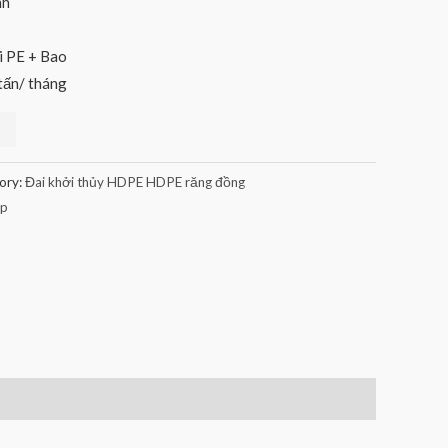
nh
i PE + Bao
tấn/ tháng
ory:
Đai khởi thủy HDPE HDPE răng đồng
ốp