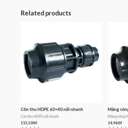
Related products
Côn thu HDPE 63×40 nối nhanh
Măng sông
Côn thu HDPE nối nhanh
Măng sông H
115.500
₫
14.960
₫