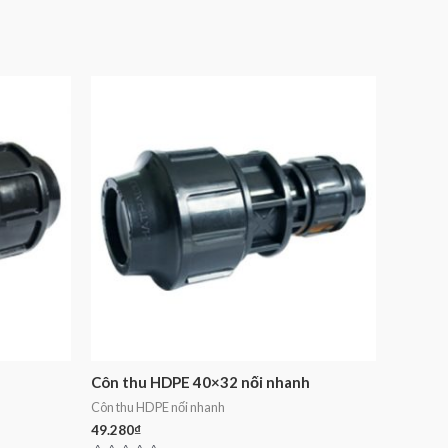
Côn thu HDPE 40×32 nối nhanh
Côn thu HDPE nối nhanh
49.280
₫