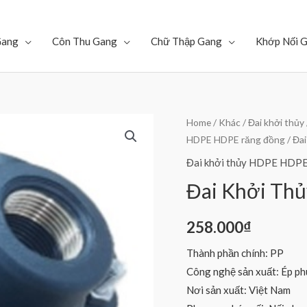
Gang
Côn Thu Gang
Chữ Thập Gang
Khớp Nối 
Home
/
Khác
/
Đai khởi thủy
HDPE HDPE răng đồng
/ Đa
Đai khởi thủy HDPE HDPE
Đai Khởi Th
258.000
₫
Thành phần chính: PP
Công nghệ sản xuất: Ép ph
Nơi sản xuất: Việt Nam