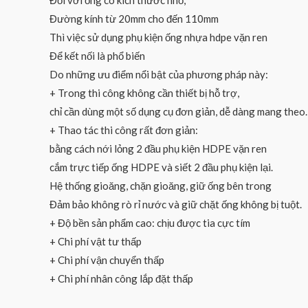
Đối với ống có kích thước nhỏ,
Đường kính từ 20mm cho đến 110mm
Thì việc sử dụng phụ kiện ống nhựa hdpe vặn ren
Để kết nối là phổ biến
Do những ưu điểm nổi bật của phương pháp này:
+ Trong thi công không cần thiết bị hỗ trợ,
chỉ cần dùng một số dụng cụ đơn giản, dễ dàng mang theo.
+ Thao tác thi công rất đơn giản:
bằng cách nới lỏng 2 đầu phụ kiện HDPE vặn ren
cắm trực tiếp ống HDPE và siết 2 đầu phụ kiện lại.
Hệ thống gioăng, chặn gioăng, giữ ống bên trong
Đảm bảo không rò rỉ nước và giữ chặt ống không bị tuột.
+ Độ bền sản phẩm cao: chịu được tia cực tím
+ Chi phí vật tư thấp
+ Chi phí vận chuyển thấp
+ Chi phí nhân công lắp đặt thấp