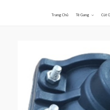
Trang Chủ
Tê Gang
Cút 